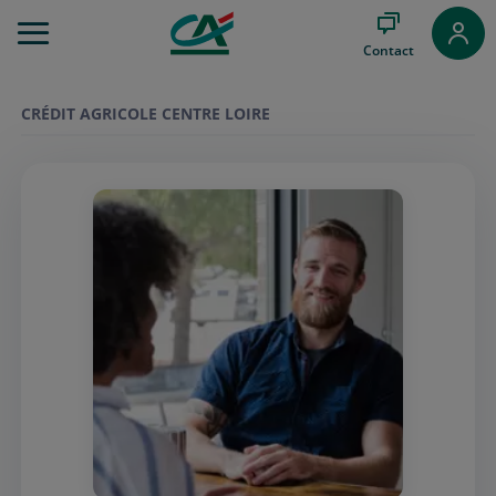
Aller
au
Contact
Menu
Aller au
Contenu
CRÉDIT AGRICOLE CENTRE LOIRE
Aller
au
Pied
de
page