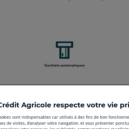
Guichets automatiques
Ouvert
Ouvert
Ouvert
Ouvert
Ouvert
Crédit Agricole respecte votre vie pr
dans
dans
dans
dans
dans
un
un
un
un
un
 cookies sont indispensables car utilisés à des fins de bon fonctionne
nouvel
nouvel
nouvel
nouvel
nouvel
es de visites, d’analyser votre navigation, et vous présenter ponctu
onglet
onglet
onglet
onglet
onglet
 CLIENT
SITES SPECIALISES