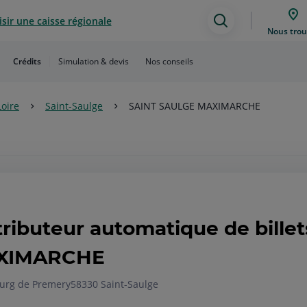
sir une caisse régionale
Assistance
Nous trou
de
Crédits
Simulation & devis
Nos conseils
recherche
Loire
Saint-Saulge
SAINT SAULGE MAXIMARCHE
tributeur automatique de bill
XIMARCHE
urg de Premery
58330 Saint-Saulge