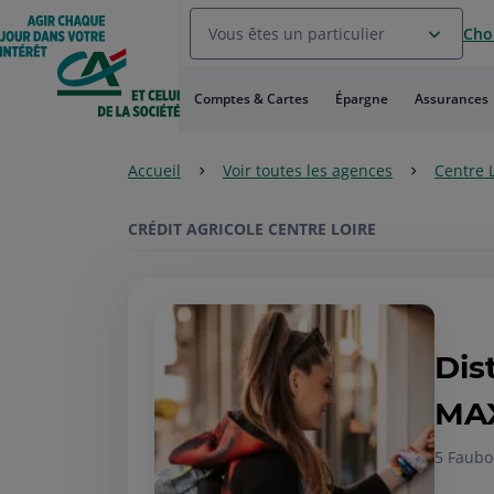
Aller
Vous êtes un particulier
Choi
au
Menu
Aller au
Comptes & Cartes
Épargne
Assurances
Contenu
Aller
au
Accueil
Voir toutes les agences
Centre 
Pied
de
page
CRÉDIT AGRICOLE CENTRE LOIRE
Dis
MA
5 Faubo