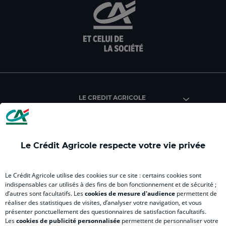
aller
Aller
aller
aller
Alle
sur
sur
sur
sur
sur
la
la
la
la
la
page
page
page
page
pag
facebook
instagram
youtube
twitter
Tik
du
du
du
du
du
Crédit
Crédit
Crédit
Crédit
Créd
Agricole
Agricole
Agricole
Agricole
Agri
LE CREDIT AGRICOLE
(
Master
(
(
Mas
nouvel
(
nouvel
nouvel
(
onglet
nouvel
onglet
onglet
nou
)
onglet
)
)
ong
Le Crédit Agricole respecte votre vie privée
)
)
RELATION BANQUE CLIENT
Le Crédit Agricole utilise des cookies sur ce site : certains cookies sont
indispensables car utilisés à des fins de bon fonctionnement et de sécurité ;
d’autres sont facultatifs. Les
cookies de mesure d'audience
permettent de
SITES SPECIALISES
réaliser des statistiques de visites, d’analyser votre navigation, et vous
présenter ponctuellement des questionnaires de satisfaction facultatifs.
Les
cookies de publicité personnalisée
permettent de personnaliser votre