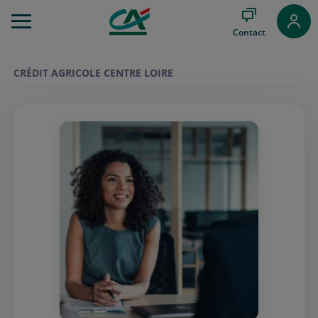
Aller
au
Contact
Menu
Aller au
Contenu
CRÉDIT AGRICOLE CENTRE LOIRE
Aller
au
Pied
de
page