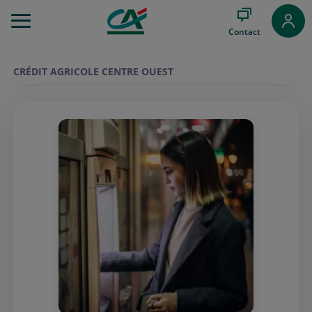
Aller
au
Contact
Menu
Aller au
Contenu
CRÉDIT AGRICOLE CENTRE OUEST
Aller
au
Pied
de
page