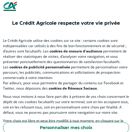
nouvel
(
nouvel
nouvel
(
onglet
nouvel
onglet
onglet
nou
)
onglet
)
)
ong
Le Crédit Agricole respecte votre vie privée
)
)
RELATION BANQUE CLIENT
Le Crédit Agricole utilise des cookies sur ce site : certains cookies sont
indispensables car utilisés à des fins de bon fonctionnement et de sécurité ;
d’autres sont facultatifs. Les
cookies de mesure d'audience
permettent de
SITES SPECIALISES
réaliser des statistiques de visites, d’analyser votre navigation, et vous
présenter ponctuellement des questionnaires de satisfaction facultatifs.
Les
cookies de publicité personnalisée
permettent de personnaliser votre
parcours, les publicités, communications et sollicitations de prospection
commerciale à votre intention.
Par ailleurs, pour vous permettre de partager du contenu sur Facebook et
Accessibilité numérique du site
Twitter, nous déposons des
cookies de Réseaux Sociaux
.
Nous vous invitons à nous faire part dès à présent de vos choix concernant le
dépôt de ces cookies facultatifs sur votre terminal, soit en les acceptant tous,
soit en les refusant tous, soit en personnalisant votre choix par finalité. A
MENTIONS LÉGALES
défaut, vous ne pourrez pas poursuivre votre navigation sur notre site.
COOKIES ET POLITIQUE DE PROTECTION DES DONNÉES PERSONNELLES DU SITE IN
Votre choix est libre et peut être modifié à tout moment, en cliquant sur le
lien "Cookies", en bas de page.
POLITIQUE DE PROTECTION DES DONNÉES PERSONNELLES DE LA CAISSE RÉGIONA
Personnaliser mes choix