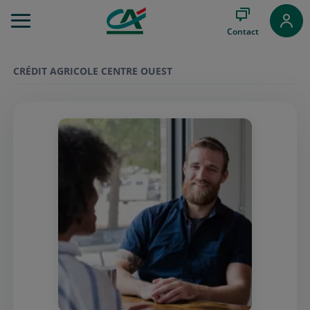
Aller
au
Contact
Menu
Aller au
Contenu
CRÉDIT AGRICOLE CENTRE OUEST
Aller
au
Pied
de
page