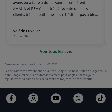
de
fin
avons eu à faire à du personnel compétent,
AMALIA et REMY sont très à l'écoute de leurs
la
de
clients, très empathiques, ils n'hésitent pas à bien
liste
la
vous expliquer ce qu’ils font pour vous. De très
bons professionnels, merci à vous.
list
Valérie Cuvelier
26 mai 2026
Voir tous les avis
Date de dernière mise à jour : 14/07/2026.
Les avis affichés proviennent de la fiche Google Business Profile de l'agence. La
note Google est calculée automatiquement par Google et mise à jour
régulièrement à partir d’avis ne faisant pas l’objet d’une contrepartie.
Ouvert
Ouvert
Ouvert
Ouvert
Ouv
dans
dans
dans
dans
dan