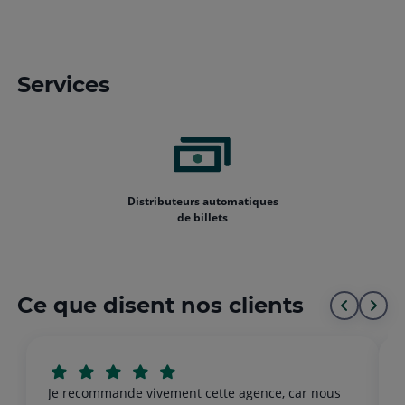
Services
Distributeurs automatiques
de billets
Ce que disent nos clients
Aller
All
au
à
début
la
Je recommande vivement cette agence, car nous