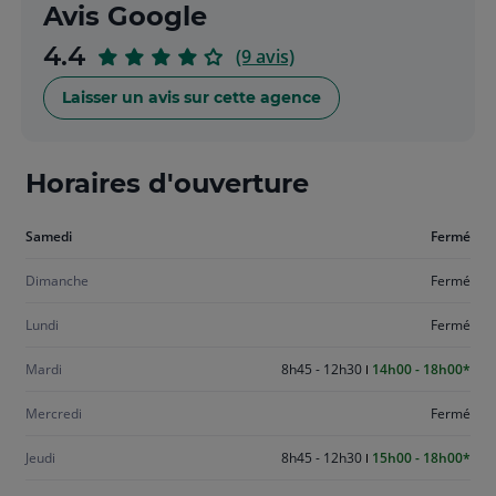
Avis Google
sur
4.4
(9 avis)
5
Laisser un avis sur cette agence
Horaires d'ouverture
Aujourd'hui
Samedi
Fermé
samedi
Dimanche
Fermé
Lundi
Fermé
Mardi
8h45 - 12h30
14h00 - 18h00
Mercredi
Fermé
Jeudi
8h45 - 12h30
15h00 - 18h00