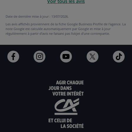
Voir tous les avis
Date de dernière mise à jour : 13/07/2026.
Les avis affichés proviennent de la fiche Google Business Profile de l'agence. La
note Google est calculée automatiquement par Google et mise à jour
régulièrement à partir d’avis ne faisant pas l’objet d’une contrepartie.
Ouvert
Ouvert
Ouvert
Ouvert
Ouv
dans
dans
dans
dans
dan
un
un
un
un
un
nouvel
nouvel
nouvel
nouvel
nou
onglet
onglet
onglet
onglet
ong
:
:
:
:
:
aller
Aller
aller
aller
Alle
sur
sur
sur
sur
sur
la
la
la
la
la
page
page
page
page
pag
facebook
instagram
youtube
twitter
Tik