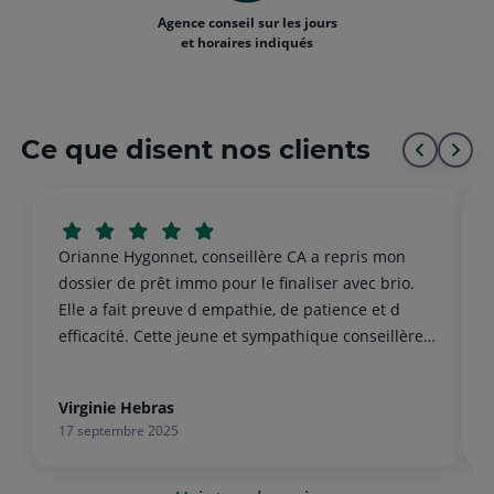
Agence conseil sur les jours
et horaires indiqués
Ce que disent nos clients
Aller
All
au
à
début
la
Orianne Hygonnet, conseillère CA a repris mon
de
fin
dossier de prêt immo pour le finaliser avec brio.
Elle a fait preuve d empathie, de patience et d
la
de
efficacité. Cette jeune et sympathique conseillère
liste
la
mérite qu'on lui accorde sa confiance .
list
Virginie Hebras
17 septembre 2025