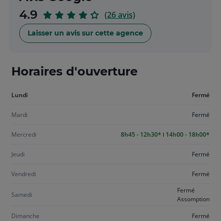
sur
4.9
(26 avis)
5
Laisser un avis sur cette agence
Horaires d'ouverture
Aujourd'hui
Lundi
Fermé
lundi
Mardi
Fermé
Mercredi
8h45 - 12h30
14h00 - 18h00
Jeudi
Fermé
Vendredi
Fermé
Fermé
Samedi
Assomption
Dimanche
Fermé