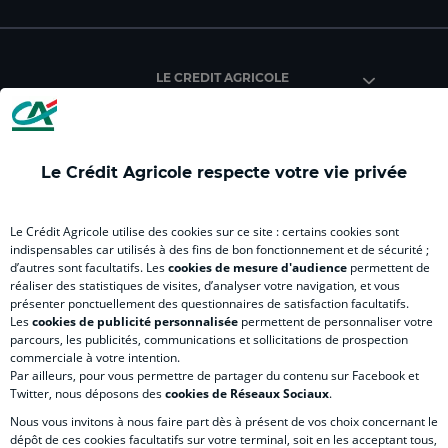
du
du
du
du
du
Crédit
Crédit
Crédit
Crédit
Créd
Agricole
Agricole
Agricole
Agricole
Agri
LE CREDIT AGRICOLE
(
Master
(
(
Mas
nouvel
(
nouvel
nouvel
(
onglet
nouvel
onglet
onglet
nou
)
onglet
)
)
ong
Le Crédit Agricole respecte votre vie privée
)
)
RELATION BANQUE CLIENT
Le Crédit Agricole utilise des cookies sur ce site : certains cookies sont
indispensables car utilisés à des fins de bon fonctionnement et de sécurité ;
d’autres sont facultatifs. Les
cookies de mesure d'audience
permettent de
SITES SPECIALISES
réaliser des statistiques de visites, d’analyser votre navigation, et vous
présenter ponctuellement des questionnaires de satisfaction facultatifs.
Les
cookies de publicité personnalisée
permettent de personnaliser votre
parcours, les publicités, communications et sollicitations de prospection
commerciale à votre intention.
Par ailleurs, pour vous permettre de partager du contenu sur Facebook et
Accessibilité numérique du site
Twitter, nous déposons des
cookies de Réseaux Sociaux
.
Nous vous invitons à nous faire part dès à présent de vos choix concernant le
dépôt de ces cookies facultatifs sur votre terminal, soit en les acceptant tous,