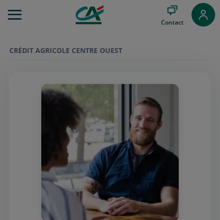
Aller
au
Contact
Menu
Aller au
Contenu
CRÉDIT AGRICOLE CENTRE OUEST
Aller
au
Pied
de
page