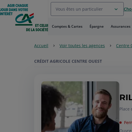
Aller
Vous êtes un particulier
Choi
au
Menu
Aller au
Comptes & Cartes
Épargne
Assurances
Contenu
Aller
au
Accueil
Voir toutes les agences
Centre 
Pied
de
page
CRÉDIT AGRICOLE CENTRE OUEST
RI
Place 
Fer
Ouvre