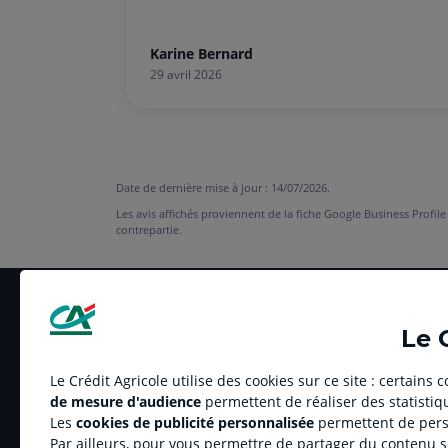
rencontrer une professionnelle aussi
investie!
Karine Bernard
29 avril 2026
Date de dernière mise à jour : 14/07/2026.
Les avis affichés proviennent de la fiche Google Business Profile
contrepartie.
Le 
Le Crédit Agricole utilise des cookies sur ce site : certains
de mesure d'audience
permettent de réaliser des statistiqu
LE CREDIT AGRICOLE
RELATION BANQUE
Les
cookies de publicité personnalisée
permettent de perso
Banque coopérative
Réclamation et média
Par ailleurs, pour vous permettre de partager du contenu 