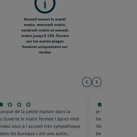
Accueil ouvert le mardi
matin, mercredi matin,
vendredi matin et samedi
matin jusqu'à 12H. Ouvert
sur les autres plages
horaires uniquement sur
rendez
Aller
Aller
au
à
début
la
anque de la petite maison dans la
Je suis très content
de
fin
ie Ouverte le matin fermée l âpres midi
toujours bien servie. Ma conseillère es
endez vous à l accueil très sympathique
l'écoute, bienveilla
la
de
dans les bureaux c est une autre
beaucoup d'empathi