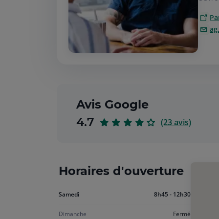
Pa
ag
Avis Google
sur
4.7
(23 avis)
5
Horaires d'ouverture
Aujourd'hui
Samedi
8h45 - 12h30
samedi
Dimanche
Fermé