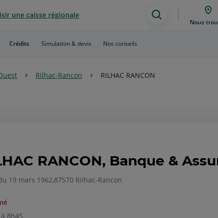
sir une caisse régionale
Assistance
Nous trou
de
Crédits
Simulation & devis
Nos conseils
recherche
Ouest
Rilhac-Rancon
RILHAC RANCON
LHAC RANCON, Banque & Assu
du 19 mars 1962,
87570 Rilhac-Rancon
mé
 à 8h45