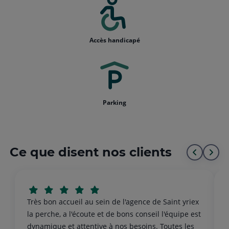
Accès handicapé
Parking
Ce que disent nos clients
Aller
All
au
à
début
la
Très bon accueil au sein de l'agence de Saint yriex
de
fin
la perche, a l'écoute et de bons conseil l'équipe est
dynamique et attentive à nos besoins. Toutes les
d