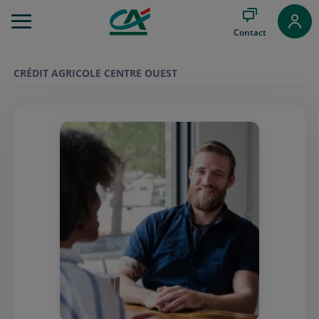
Aller
au
Contact
Menu
Aller au
Contenu
CRÉDIT AGRICOLE CENTRE OUEST
Aller
au
Pied
de
page