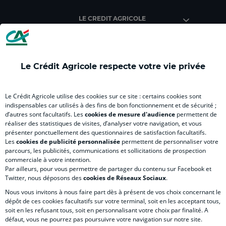
Crédit
Crédit
Crédit
Crédit
Créd
Agricole
Agricole
Agricole
Agricole
Agri
LE CREDIT AGRICOLE
(
Master
(
(
Mas
nouvel
(
nouvel
nouvel
(
onglet
nouvel
onglet
onglet
nou
)
onglet
)
)
ong
Le Crédit Agricole respecte votre vie privée
)
)
RELATION BANQUE CLIENT
Le Crédit Agricole utilise des cookies sur ce site : certains cookies sont
indispensables car utilisés à des fins de bon fonctionnement et de sécurité ;
d’autres sont facultatifs. Les
cookies de mesure d'audience
permettent de
SITES SPECIALISES
réaliser des statistiques de visites, d’analyser votre navigation, et vous
présenter ponctuellement des questionnaires de satisfaction facultatifs.
Les
cookies de publicité personnalisée
permettent de personnaliser votre
parcours, les publicités, communications et sollicitations de prospection
commerciale à votre intention.
Par ailleurs, pour vous permettre de partager du contenu sur Facebook et
Accessibilité numérique du site
Twitter, nous déposons des
cookies de Réseaux Sociaux
.
Nous vous invitons à nous faire part dès à présent de vos choix concernant le
dépôt de ces cookies facultatifs sur votre terminal, soit en les acceptant tous,
soit en les refusant tous, soit en personnalisant votre choix par finalité. A
MENTIONS LÉGALES
défaut, vous ne pourrez pas poursuivre votre navigation sur notre site.