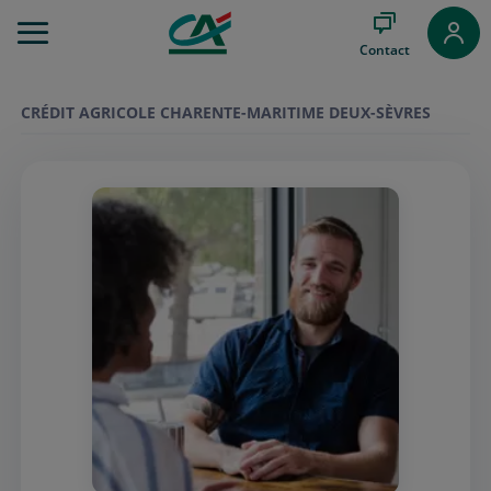
Aller
au
Contact
Menu
Aller au
Contenu
CRÉDIT AGRICOLE CHARENTE-MARITIME DEUX-SÈVRES
Aller
au
Pied
de
page