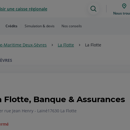
sir une caisse régionale
Assistance
Nous trou
de
Crédits
Simulation & devis
Nos conseils
recherche
e-Maritime Deux-Sèvres
La Flotte
La Flotte
SÈVRES
a Flotte, Banque & Assurances
er rue Jean Henry - Lainé
17630 La Flotte
ermé