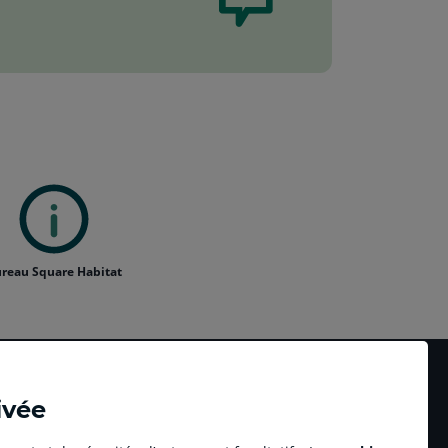
reau Square Habitat
ivée