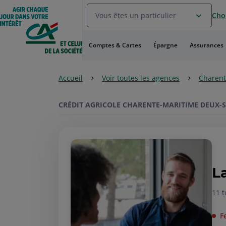
Aller
Vous êtes un particulier
Choi
au
Menu
Aller au
Comptes & Cartes
Épargne
Assurances
Contenu
Aller
au
Accueil
Voir toutes les agences
Charent
Pied
de
page
CRÉDIT AGRICOLE CHARENTE-MARITIME DEUX-
L
11 t
F