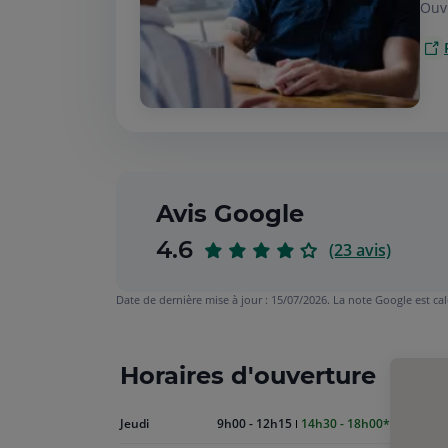
Ouv
Avis Google
sur
4.6
(23 avis)
5
Date de dernière mise à jour : 15/07/2026. La note Google est ca
Horaires d'ouverture
Aujourd'hui
Jeudi
9h00 - 12h15
14h30 - 18h00
jeudi