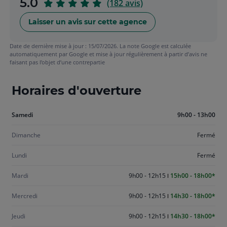
sur
5.0
(182 avis)
5
Laisser un avis sur cette agence
Date de dernière mise à jour : 15/07/2026. La note Google est calculée
automatiquement par Google et mise à jour régulièrement à partir d’avis ne
faisant pas l’objet d’une contrepartie
Horaires d'ouverture
Aujourd'hui
Samedi
9h00 - 13h00
samedi
Dimanche
Fermé
Lundi
Fermé
Mardi
9h00 - 12h15
15h00 - 18h00
Mercredi
9h00 - 12h15
14h30 - 18h00
Jeudi
9h00 - 12h15
14h30 - 18h00