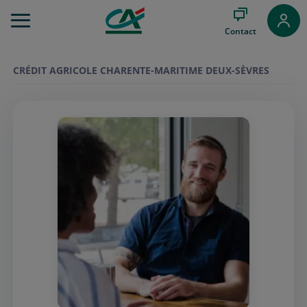
Aller
au
Contact
Menu
Aller au
Contenu
CRÉDIT AGRICOLE CHARENTE-MARITIME DEUX-SÈVRES
Aller
au
Pied
de
page