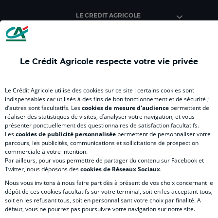
Agricole
Agricole
Agricole
Agricole
Agri
LE CREDIT AGRICOLE
(
Master
(
(
Mas
nouvel
(
nouvel
nouvel
(
onglet
nouvel
onglet
onglet
nou
)
onglet
)
)
ong
Le Crédit Agricole respecte votre vie privée
)
)
RELATION BANQUE CLIENT
Le Crédit Agricole utilise des cookies sur ce site : certains cookies sont
indispensables car utilisés à des fins de bon fonctionnement et de sécurité ;
d’autres sont facultatifs. Les
cookies de mesure d'audience
permettent de
SITES SPECIALISES
réaliser des statistiques de visites, d’analyser votre navigation, et vous
présenter ponctuellement des questionnaires de satisfaction facultatifs.
Les
cookies de publicité personnalisée
permettent de personnaliser votre
parcours, les publicités, communications et sollicitations de prospection
commerciale à votre intention.
Par ailleurs, pour vous permettre de partager du contenu sur Facebook et
Accessibilité numérique du site
Twitter, nous déposons des
cookies de Réseaux Sociaux
.
Nous vous invitons à nous faire part dès à présent de vos choix concernant le
dépôt de ces cookies facultatifs sur votre terminal, soit en les acceptant tous,
soit en les refusant tous, soit en personnalisant votre choix par finalité. A
MENTIONS LÉGALES
défaut, vous ne pourrez pas poursuivre votre navigation sur notre site.
COOKIES ET POLITIQUE DE PROTECTION DES DONNÉES PERSONNELLES DU SITE IN