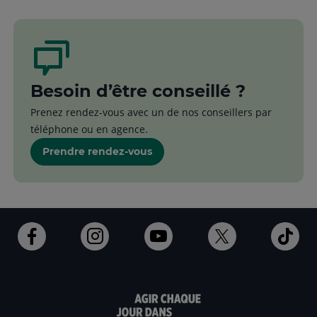
Besoin d’être conseillé ?
Prenez rendez-vous avec un de nos conseillers par
téléphone ou en agence.
Prendre rendez-vous
Ouvert
Ouvert
Ouvert
Ouvert
Ouv
dans
dans
dans
dans
dan
un
un
un
un
un
nouvel
nouvel
nouvel
nouvel
nou
onglet
onglet
onglet
onglet
ong