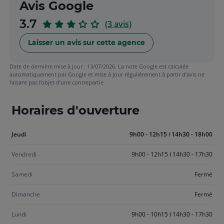
Avis Google
sur
3.7
(3 avis)
5
Laisser un avis sur cette agence
Date de dernière mise à jour : 13/07/2026. La note Google est calculée
automatiquement par Google et mise à jour régulièrement à partir d’avis ne
faisant pas l’objet d’une contrepartie
Horaires d'ouverture
Aujourd'hui
Jeudi
9h00 - 12h15
14h30 - 18h00
jeudi
Vendredi
9h00 - 12h15
14h30 - 17h30
Samedi
Fermé
Dimanche
Fermé
Lundi
9h00 - 10h15
14h30 - 17h30