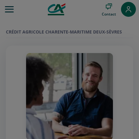
Aller
au
Contact
Menu
Aller au
Contenu
CRÉDIT AGRICOLE CHARENTE-MARITIME DEUX-SÈVRES
Aller
au
Pied
de
page