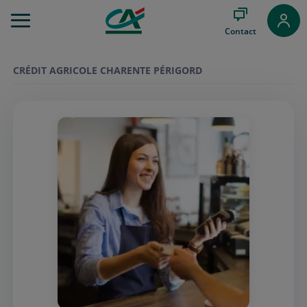
Aller
au
Contact
Menu
Aller au
Contenu
CRÉDIT AGRICOLE CHARENTE PÉRIGORD
Aller
au
Pied
de
page