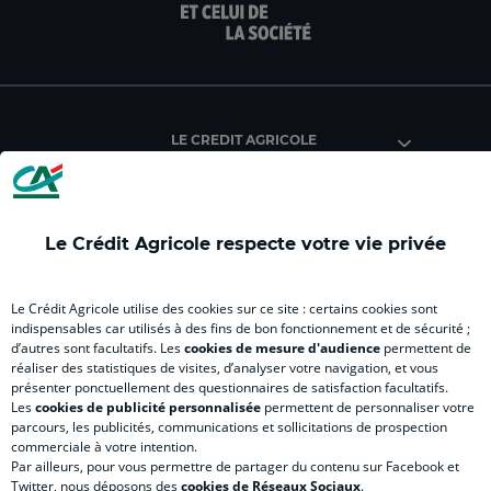
page
page
page
page
pag
facebook
instagram
youtube
twitter
Tik
du
du
du
du
du
Crédit
Crédit
Crédit
Crédit
Créd
Agricole
Agricole
Agricole
Agricole
Agri
LE CREDIT AGRICOLE
(
Master
(
(
Mas
nouvel
(
nouvel
nouvel
(
onglet
nouvel
onglet
onglet
nou
)
onglet
)
)
ong
Le Crédit Agricole respecte votre vie privée
)
)
RELATION BANQUE CLIENT
Le Crédit Agricole utilise des cookies sur ce site : certains cookies sont
indispensables car utilisés à des fins de bon fonctionnement et de sécurité ;
d’autres sont facultatifs. Les
cookies de mesure d'audience
permettent de
SITES SPECIALISES
réaliser des statistiques de visites, d’analyser votre navigation, et vous
présenter ponctuellement des questionnaires de satisfaction facultatifs.
Les
cookies de publicité personnalisée
permettent de personnaliser votre
parcours, les publicités, communications et sollicitations de prospection
commerciale à votre intention.
Par ailleurs, pour vous permettre de partager du contenu sur Facebook et
Accessibilité numérique du site
Twitter, nous déposons des
cookies de Réseaux Sociaux
.