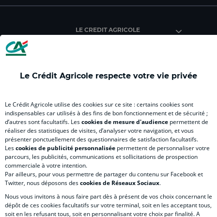
du
du
du
du
du
Crédit
Crédit
Crédit
Crédit
Créd
Agricole
Agricole
Agricole
Agricole
Agri
LE CREDIT AGRICOLE
(
Master
(
(
Mas
nouvel
(
nouvel
nouvel
(
onglet
nouvel
onglet
onglet
nou
)
onglet
)
)
ong
Le Crédit Agricole respecte votre vie privée
)
)
RELATION BANQUE CLIENT
Le Crédit Agricole utilise des cookies sur ce site : certains cookies sont
indispensables car utilisés à des fins de bon fonctionnement et de sécurité ;
d’autres sont facultatifs. Les
cookies de mesure d'audience
permettent de
SITES SPECIALISES
réaliser des statistiques de visites, d’analyser votre navigation, et vous
présenter ponctuellement des questionnaires de satisfaction facultatifs.
Les
cookies de publicité personnalisée
permettent de personnaliser votre
parcours, les publicités, communications et sollicitations de prospection
commerciale à votre intention.
Par ailleurs, pour vous permettre de partager du contenu sur Facebook et
Accessibilité numérique du site
Twitter, nous déposons des
cookies de Réseaux Sociaux
.
Nous vous invitons à nous faire part dès à présent de vos choix concernant le
dépôt de ces cookies facultatifs sur votre terminal, soit en les acceptant tous,
soit en les refusant tous, soit en personnalisant votre choix par finalité. A
MENTIONS LÉGALES