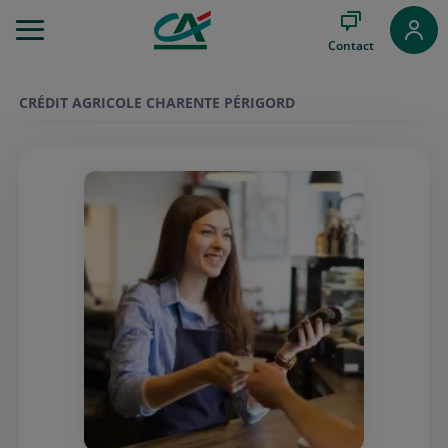
Aller
au
Contact
Menu
Aller au
Contenu
CRÉDIT AGRICOLE CHARENTE PÉRIGORD
Aller
au
Pied
de
page