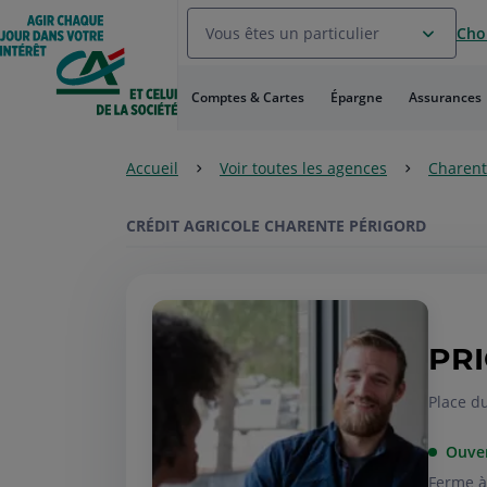
Aller
Vous êtes un particulier
Choi
au
Menu
Aller au
Comptes & Cartes
Épargne
Assurances
Contenu
Aller
au
Accueil
Voir toutes les agences
Charent
Pied
de
page
CRÉDIT AGRICOLE CHARENTE PÉRIGORD
PRI
Place d
Ouve
Ferme à