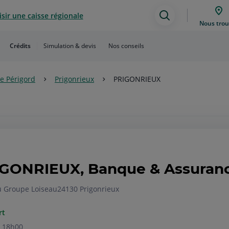
sir une caisse régionale
Assistance
Nous trou
de
Crédits
Simulation & devis
Nos conseils
recherche
e Périgord
Prigonrieux
PRIGONRIEUX
GONRIEUX, Banque & Assuran
u Groupe Loiseau
24130 Prigonrieux
rt
 18h00