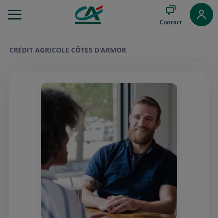
Aller
au
Contact
Menu
Aller au
Contenu
CRÉDIT AGRICOLE CÔTES D'ARMOR
Aller
au
Pied
de
page