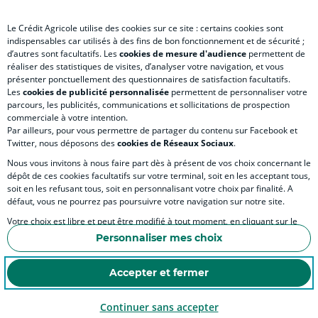
Le Crédit Agricole utilise des cookies sur ce site : certains cookies sont
indispensables car utilisés à des fins de bon fonctionnement et de sécurité ;
d’autres sont facultatifs. Les
cookies de mesure d'audience
permettent de
SITES SPECIALISES
réaliser des statistiques de visites, d’analyser votre navigation, et vous
présenter ponctuellement des questionnaires de satisfaction facultatifs.
Les
cookies de publicité personnalisée
permettent de personnaliser votre
parcours, les publicités, communications et sollicitations de prospection
commerciale à votre intention.
Par ailleurs, pour vous permettre de partager du contenu sur Facebook et
Accessibilité numérique du site
Twitter, nous déposons des
cookies de Réseaux Sociaux
.
Nous vous invitons à nous faire part dès à présent de vos choix concernant le
dépôt de ces cookies facultatifs sur votre terminal, soit en les acceptant tous,
soit en les refusant tous, soit en personnalisant votre choix par finalité. A
MENTIONS LÉGALES
défaut, vous ne pourrez pas poursuivre votre navigation sur notre site.
COOKIES ET POLITIQUE DE PROTECTION DES DONNÉES PERSONNELLES DU SITE IN
Votre choix est libre et peut être modifié à tout moment, en cliquant sur le
lien "Cookies", en bas de page.
POLITIQUE DE PROTECTION DES DONNÉES PERSONNELLES DE LA CAISSE RÉGIONA
Personnaliser mes choix
Pour en savoir plus sur les responsables de traitement et les finalités, cliquez
ESPACE SECURITE ET FRAUDE
sur "Personnaliser mes choix".
Accepter et fermer
COOKIES
Continuer sans accepter
© Crédit Agricole