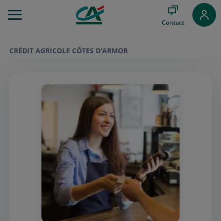
Aller
au
Contact
Menu
Aller au
Contenu
CRÉDIT AGRICOLE CÔTES D'ARMOR
Aller
au
Pied
de
page