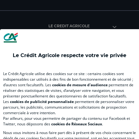
facebook
instagram
youtube
twitter
Tik
du
du
du
du
du
Crédit
Crédit
Crédit
Crédit
Créd
Agricole
Agricole
Agricole
Agricole
Agri
LE CREDIT AGRICOLE
(
Master
(
(
Mas
nouvel
(
nouvel
nouvel
(
onglet
nouvel
onglet
onglet
nou
)
onglet
)
)
ong
Le Crédit Agricole respecte votre vie privée
)
)
RELATION BANQUE CLIENT
Le Crédit Agricole utilise des cookies sur ce site : certains cookies sont
indispensables car utilisés à des fins de bon fonctionnement et de sécurité ;
d’autres sont facultatifs. Les
cookies de mesure d'audience
permettent de
SITES SPECIALISES
réaliser des statistiques de visites, d’analyser votre navigation, et vous
présenter ponctuellement des questionnaires de satisfaction facultatifs.
Les
cookies de publicité personnalisée
permettent de personnaliser votre
parcours, les publicités, communications et sollicitations de prospection
commerciale à votre intention.
Par ailleurs, pour vous permettre de partager du contenu sur Facebook et
Accessibilité numérique du site
Twitter, nous déposons des
cookies de Réseaux Sociaux
.
Nous vous invitons à nous faire part dès à présent de vos choix concernant le
dépôt de ces cookies facultatifs sur votre terminal, soit en les acceptant tous,