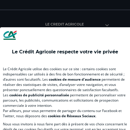
facebook
instagram
youtube
twitter
Tik
du
du
du
du
du
Crédit
Crédit
Crédit
Crédit
Créd
Agricole
Agricole
Agricole
Agricole
Agri
LE CREDIT AGRICOLE
(
Master
(
(
Mas
nouvel
(
nouvel
nouvel
(
onglet
nouvel
onglet
onglet
nou
)
onglet
)
)
ong
Le Crédit Agricole respecte votre vie privée
)
)
RELATION BANQUE CLIENT
Le Crédit Agricole utilise des cookies sur ce site : certains cookies sont
indispensables car utilisés à des fins de bon fonctionnement et de sécurité ;
d’autres sont facultatifs. Les
cookies de mesure d'audience
permettent de
SITES SPECIALISES
réaliser des statistiques de visites, d’analyser votre navigation, et vous
présenter ponctuellement des questionnaires de satisfaction facultatifs.
Les
cookies de publicité personnalisée
permettent de personnaliser votre
parcours, les publicités, communications et sollicitations de prospection
commerciale à votre intention.
Par ailleurs, pour vous permettre de partager du contenu sur Facebook et
Accessibilité numérique du site
Twitter, nous déposons des
cookies de Réseaux Sociaux
.
Nous vous invitons à nous faire part dès à présent de vos choix concernant le
dépôt de ces cookies facultatifs sur votre terminal, soit en les acceptant tous,