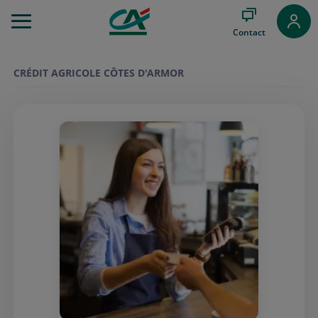
Aller
au
Contact
Menu
Aller au
Contenu
CRÉDIT AGRICOLE CÔTES D'ARMOR
Aller
au
Pied
de
page