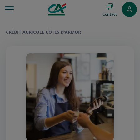
Aller
au
Contact
Menu
Aller au
Contenu
CRÉDIT AGRICOLE CÔTES D'ARMOR
Aller
au
Pied
de
page