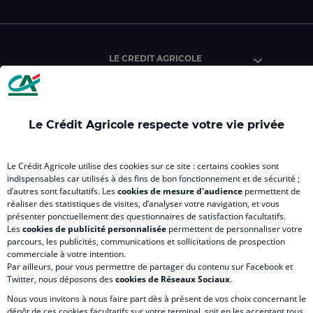
facebook
instagram
youtube
twitter
Tik
du
du
du
du
du
Crédit
Crédit
Crédit
Crédit
Créd
Agricole
Agricole
Agricole
Agricole
Agri
LE CREDIT AGRICOLE
(
Master
(
(
Mas
nouvel
(
nouvel
nouvel
(
onglet
nouvel
onglet
onglet
nou
)
onglet
)
)
ong
Le Crédit Agricole respecte votre vie privée
)
)
RELATION BANQUE CLIENT
Le Crédit Agricole utilise des cookies sur ce site : certains cookies sont
indispensables car utilisés à des fins de bon fonctionnement et de sécurité ;
d’autres sont facultatifs. Les
cookies de mesure d'audience
permettent de
SITES SPECIALISES
réaliser des statistiques de visites, d’analyser votre navigation, et vous
présenter ponctuellement des questionnaires de satisfaction facultatifs.
Les
cookies de publicité personnalisée
permettent de personnaliser votre
parcours, les publicités, communications et sollicitations de prospection
commerciale à votre intention.
Par ailleurs, pour vous permettre de partager du contenu sur Facebook et
Accessibilité numérique du site
Twitter, nous déposons des
cookies de Réseaux Sociaux
.
Nous vous invitons à nous faire part dès à présent de vos choix concernant le
dépôt de ces cookies facultatifs sur votre terminal, soit en les acceptant tous,