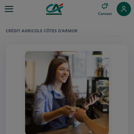
Aller
au
Contact
Menu
Aller au
Contenu
CRÉDIT AGRICOLE CÔTES D'ARMOR
Aller
au
Pied
de
page