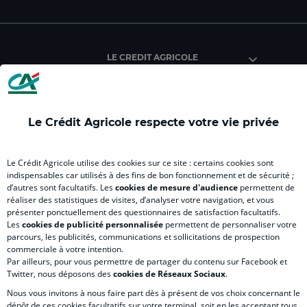
facebook
instagram
youtube
twitter
Tik
du
du
du
du
du
Crédit
Crédit
Crédit
Crédit
Créd
Agricole
Agricole
Agricole
Agricole
Agri
LE CREDIT AGRICOLE
(
Master
(
(
Mas
nouvel
(
nouvel
nouvel
(
onglet
nouvel
onglet
onglet
nou
)
onglet
)
)
ong
Le Crédit Agricole respecte votre vie privée
)
)
RELATION BANQUE CLIENT
Le Crédit Agricole utilise des cookies sur ce site : certains cookies sont
indispensables car utilisés à des fins de bon fonctionnement et de sécurité ;
d’autres sont facultatifs. Les
cookies de mesure d'audience
permettent de
SITES SPECIALISES
réaliser des statistiques de visites, d’analyser votre navigation, et vous
présenter ponctuellement des questionnaires de satisfaction facultatifs.
Les
cookies de publicité personnalisée
permettent de personnaliser votre
parcours, les publicités, communications et sollicitations de prospection
commerciale à votre intention.
Par ailleurs, pour vous permettre de partager du contenu sur Facebook et
Accessibilité numérique du site
Twitter, nous déposons des
cookies de Réseaux Sociaux
.
Nous vous invitons à nous faire part dès à présent de vos choix concernant le
dépôt de ces cookies facultatifs sur votre terminal, soit en les acceptant tous,