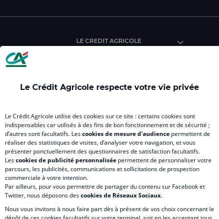
facebook
instagram
youtube
twitter
Tik
du
du
du
du
du
Crédit
Crédit
Crédit
Crédit
Créd
Agricole
Agricole
Agricole
Agricole
Agri
LE CREDIT AGRICOLE
(
Master
(
(
Mas
nouvel
(
nouvel
nouvel
(
onglet
nouvel
onglet
onglet
nou
)
onglet
)
)
ong
Le Crédit Agricole respecte votre vie privée
)
)
RELATION BANQUE CLIENT
Le Crédit Agricole utilise des cookies sur ce site : certains cookies sont
indispensables car utilisés à des fins de bon fonctionnement et de sécurité ;
d’autres sont facultatifs. Les
cookies de mesure d'audience
permettent de
SITES SPECIALISES
réaliser des statistiques de visites, d’analyser votre navigation, et vous
présenter ponctuellement des questionnaires de satisfaction facultatifs.
Les
cookies de publicité personnalisée
permettent de personnaliser votre
parcours, les publicités, communications et sollicitations de prospection
commerciale à votre intention.
Par ailleurs, pour vous permettre de partager du contenu sur Facebook et
Accessibilité numérique du site
Twitter, nous déposons des
cookies de Réseaux Sociaux
.
Nous vous invitons à nous faire part dès à présent de vos choix concernant le
dépôt de ces cookies facultatifs sur votre terminal, soit en les acceptant tous,