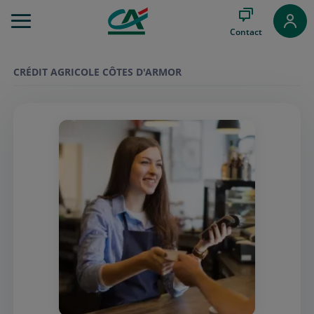
Aller
au
Contact
Menu
Aller au
Contenu
CRÉDIT AGRICOLE CÔTES D'ARMOR
Aller
au
Pied
de
page