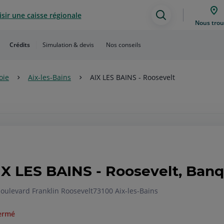
sir une caisse régionale
Assistance
Nous trou
de
Crédits
Simulation & devis
Nos conseils
recherche
oie
Aix-les-Bains
AIX LES BAINS - Roosevelt
IX LES BAINS - Roosevelt, Ban
oulevard Franklin Roosevelt
73100 Aix-les-Bains
ermé