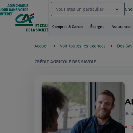
Aller
Vous êtes un particulier
Choi
au
Menu
Aller au
Comptes & Cartes
Épargne
Assurances
Contenu
Aller
au
Accueil
Voir toutes les agences
Des Sav
Pied
de
page
CRÉDIT AGRICOLE DES SAVOIE
A
36 b
F