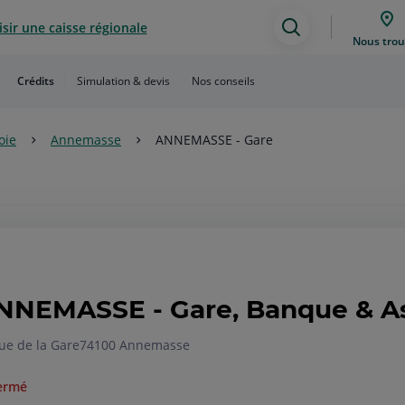
sir une caisse régionale
Assistance
Nous trou
de
Crédits
Simulation & devis
Nos conseils
recherche
oie
Annemasse
ANNEMASSE - Gare
NNEMASSE - Gare, Banque & A
ue de la Gare
74100 Annemasse
ermé