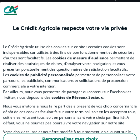
(
Master
(
(
Mas
nouvel
(
nouvel
nouvel
(
onglet
nouvel
onglet
onglet
nou
)
onglet
)
)
ong
Le Crédit Agricole respecte votre vie privée
)
)
RELATION BANQUE CLIENT
Le Crédit Agricole utilise des cookies sur ce site : certains cookies sont
indispensables car utilisés à des fins de bon fonctionnement et de sécurité ;
d’autres sont facultatifs. Les
cookies de mesure d'audience
permettent de
SITES SPECIALISES
réaliser des statistiques de visites, d’analyser votre navigation, et vous
présenter ponctuellement des questionnaires de satisfaction facultatifs.
Les
cookies de publicité personnalisée
permettent de personnaliser votre
parcours, les publicités, communications et sollicitations de prospection
commerciale à votre intention.
Par ailleurs, pour vous permettre de partager du contenu sur Facebook et
Accessibilité numérique du site
Twitter, nous déposons des
cookies de Réseaux Sociaux
.
Nous vous invitons à nous faire part dès à présent de vos choix concernant le
dépôt de ces cookies facultatifs sur votre terminal, soit en les acceptant tous,
soit en les refusant tous, soit en personnalisant votre choix par finalité. A
MENTIONS LÉGALES
défaut, vous ne pourrez pas poursuivre votre navigation sur notre site.
COOKIES ET POLITIQUE DE PROTECTION DES DONNÉES PERSONNELLES DU SITE IN
Votre choix est libre et peut être modifié à tout moment, en cliquant sur le
lien "Cookies", en bas de page.
POLITIQUE DE PROTECTION DES DONNÉES PERSONNELLES DE LA CAISSE RÉGIONA
Personnaliser mes choix