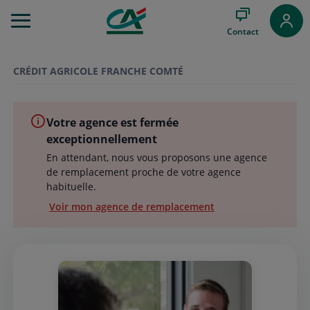
Aller
au
Contact
Menu
Aller au
Contenu
CRÉDIT AGRICOLE FRANCHE COMTÉ
Aller
au
Pied
Votre agence est fermée
de
page
exceptionnellement
En attendant, nous vous proposons une agence
de remplacement proche de votre agence
habituelle.
Voir mon agence de remplacement