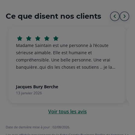
Ce que disent nos clients
Aller
All
au
à
début
la
Madame Saintain est une personne à l'écoute
de
fin
sérieuse aimable. Elle est humaine et
compréhensible. Une belle personne. Une vrai
la
de
banquière..qui dis les choses et soutiens .. je la
liste
la
respecte et la recommande vivement.
list
Jacques Bury Berche
13 janvier 2026
Voir tous les avis
Date de dernière mise à jour : 02/08/2026.
Les avis affichés proviennent de la fiche Google Business Profile de l'agence. La