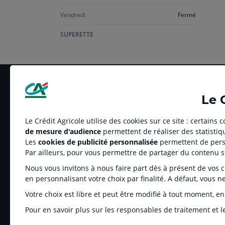
Vendredi
Fermé
SUPERETTE
Le 
Le Crédit Agricole utilise des cookies sur ce site : certains
de mesure d'audience
permettent de réaliser des statistiqu
LE CREDIT AGRICOLE
RELATION BANQUE
Les
cookies de publicité personnalisée
permettent de perso
Banque coopérative
Réclamation et média
Par ailleurs, pour vous permettre de partager du contenu 
Espace sociétaire
Tarifs
Nous vous invitons à nous faire part dès à présent de vos cho
Charte éthique
Informations régleme
en personnalisant votre choix par finalité. A défaut, vous n
Groupe Crédit Agricole
Fonds de Garantie de
Votre choix est libre et peut être modifié à tout moment, en
Recrutement
Rétractation-Résiliati
Pour en savoir plus sur les responsables de traitement et le