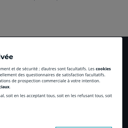
ivée
ment et de sécurité ; d’autres sont facultatifs. Les
cookies
ellement des questionnaires de satisfaction facultatifs.
Accessibilité numérique du site
tations de prospection commerciale à votre intention.
au professionnel Youzful
Plan du site
ciaux
.
Accessibilité - Non conforme
ulse by CA
, soit en les acceptant tous, soit en les refusant tous, soit
enariats sportifs
inchamp.com