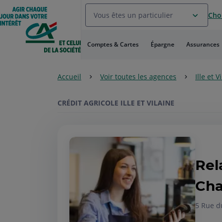
Aller
Vous êtes un particulier
Choi
au
Menu
Aller au
Comptes & Cartes
Épargne
Assurances
Contenu
Aller
au
Accueil
Voir toutes les agences
Ille et V
Pied
de
page
CRÉDIT AGRICOLE ILLE ET VILAINE
Rel
Cha
5 Rue 