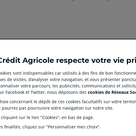
Ouvert
Ouvert
Ouvert
Ouvert
Ouvert
Crédit Agricole respecte votre vie pr
dans
dans
dans
dans
dans
un
un
un
un
un
 cookies sont indispensables car utilisés à des fins de bon fonctionne
nouvel
nouvel
nouvel
nouvel
nouvel
es de visites, d’analyser votre navigation, et vous présenter ponctu
onglet
onglet
onglet
onglet
onglet
 CLIENT
SITES SPECIALISES
nnaliser votre parcours, les publicités, communications et sollici
:
:
:
:
:
tion
Prêt immobilier en ligne
Rése
sur Facebook et Twitter, nous déposons des
cookies de Réseaux So
aller
Aller
aller
aller
Aller
J'écorénove mon logement
Prop
ix concernant le dépôt de ces cookies facultatifs sur votre terminal
sur
sur
sur
sur
sur
ntaires
Agences immobilières Square
Part
e pourrez pas poursuivre votre navigation sur notre site.
Habitat
la
la
la
la
la
s Dépôts et de Résolution (FGDR)
Ple
 cliquant sur le lien "Cookies", en bas de page.
Service de télésurveillance
on
page
page
page
page
page
LOA LDD Agilauto
facebook
instagram
youtube
twitter
TikTok
s finalités, cliquez sur "Personnaliser mes choix".
du
du
du
du
du