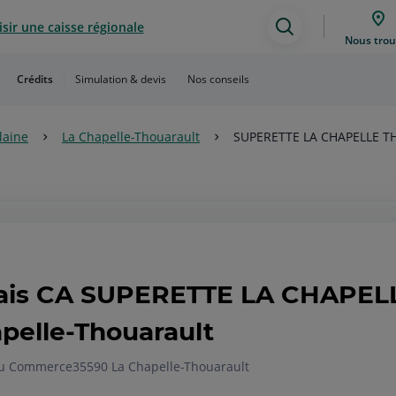
sir une caisse régionale
Assistance
Nous trou
de
Crédits
Simulation & devis
Nos conseils
recherche
ilaine
La Chapelle-Thouarault
SUPERETTE LA CHAPELLE 
ais CA SUPERETTE LA CHAPEL
pelle-Thouarault
du Commerce
35590 La Chapelle-Thouarault