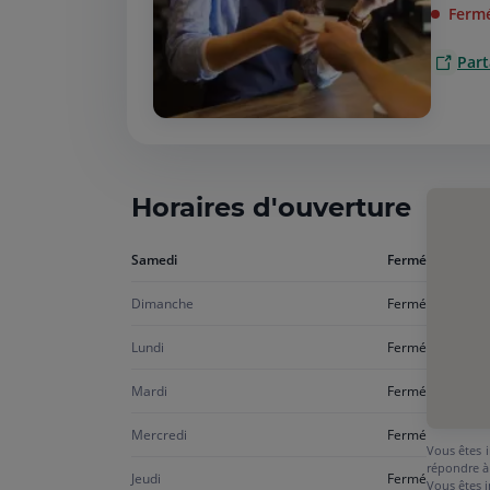
Ferm
Part
Horaires d'ouverture
Aujourd'hui
Samedi
Fermé
samedi
Dimanche
Fermé
Lundi
Fermé
Mardi
Fermé
Mercredi
Fermé
Vous êtes i
répondre à
Jeudi
Fermé
Vous êtes i