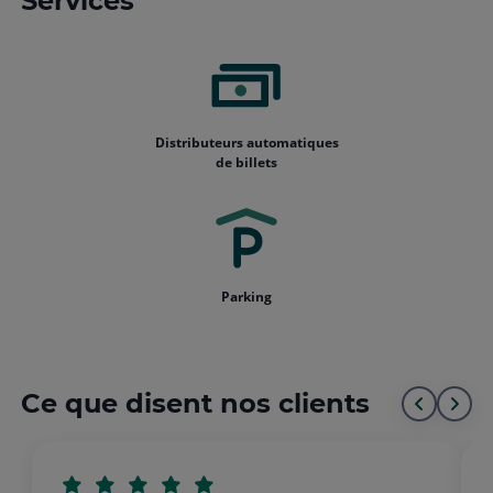
Services
Distributeurs automatiques
de billets
Parking
Ce que disent nos clients
Aller
All
au
à