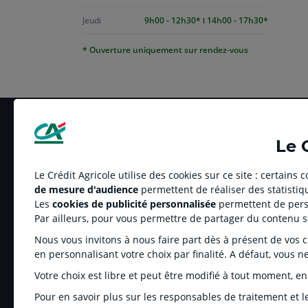
Jeudi
9h00 - 12h30
14h00 - 17h30
* Ouverture uniquement sur rendez-vous
Le 
Le Crédit Agricole utilise des cookies sur ce site : certains
de mesure d'audience
permettent de réaliser des statistiqu
LE CREDIT AGRICOLE
RELATION BANQUE
Les
cookies de publicité personnalisée
permettent de perso
Banque coopérative
Réclamation et média
Par ailleurs, pour vous permettre de partager du contenu 
Espace sociétaire
Tarifs
Nous vous invitons à nous faire part dès à présent de vos cho
Charte éthique
Informations régleme
en personnalisant votre choix par finalité. A défaut, vous n
Groupe Crédit Agricole
Fonds de Garantie de
Votre choix est libre et peut être modifié à tout moment, en
Recrutement
Rétractation-Résiliati
Pour en savoir plus sur les responsables de traitement et le