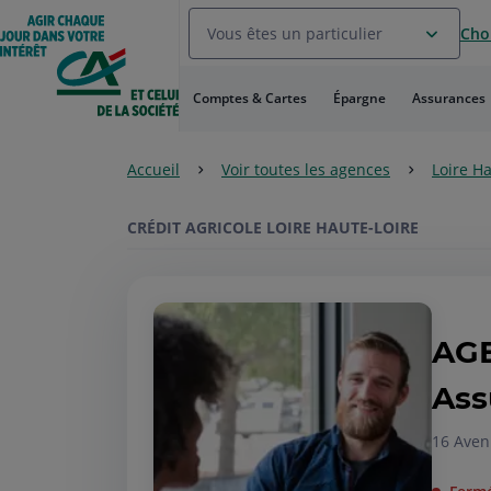
Aller
Vous êtes un particulier
Choi
au
Menu
Aller au
Comptes & Cartes
Épargne
Assurances
Contenu
Aller
au
Accueil
Voir toutes les agences
Loire H
Pied
de
page
CRÉDIT AGRICOLE LOIRE HAUTE-LOIRE
AGE
Ass
16 Aven