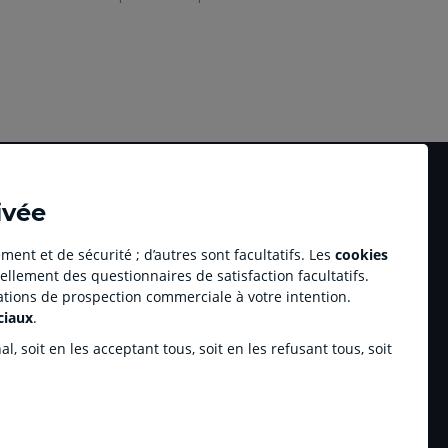
ivée
ment et de sécurité ; d’autres sont facultatifs. Les
cookies
ellement des questionnaires de satisfaction facultatifs.
Accessibilité numérique du site
tations de prospection commerciale à votre intention.
au professionnel Youzful
Plan du site
ciaux
.
Accessibilité - Non conforme
ulse by CA
, soit en les acceptant tous, soit en les refusant tous, soit
enariats sportifs
inchamp.com