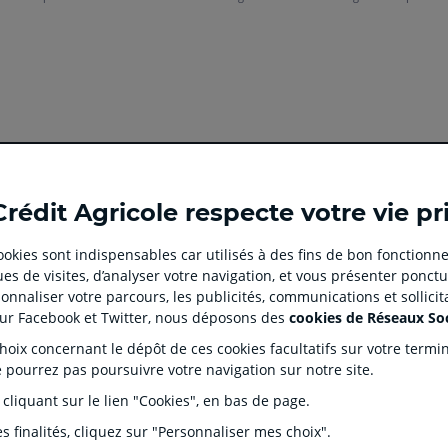
Ouvert
Ouvert
Ouvert
Ouvert
Ouvert
Crédit Agricole respecte votre vie pr
dans
dans
dans
dans
dans
un
un
un
un
un
 cookies sont indispensables car utilisés à des fins de bon fonctionne
nouvel
nouvel
nouvel
nouvel
nouvel
es de visites, d’analyser votre navigation, et vous présenter ponctu
onglet
onglet
onglet
onglet
onglet
 CLIENT
SITES SPECIALISES
nnaliser votre parcours, les publicités, communications et sollici
:
:
:
:
:
tion
Prêt immobilier en ligne
Rése
sur Facebook et Twitter, nous déposons des
cookies de Réseaux So
aller
Aller
aller
aller
Aller
J'écorénove mon logement
Prop
ix concernant le dépôt de ces cookies facultatifs sur votre terminal
sur
sur
sur
sur
sur
ntaires
Agences immobilières Square
Part
e pourrez pas poursuivre votre navigation sur notre site.
Habitat
la
la
la
la
la
s Dépôts et de Résolution (FGDR)
Ple
 cliquant sur le lien "Cookies", en bas de page.
Service de télésurveillance
on
page
page
page
page
page
LOA LDD Agilauto
facebook
instagram
youtube
twitter
TikTok
s finalités, cliquez sur "Personnaliser mes choix".