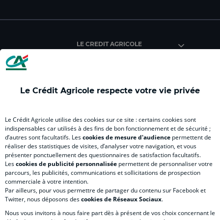
facebook
instagram
youtube
twitter
Tik
du
du
du
du
du
Crédit
Crédit
Crédit
Crédit
Créd
Agricole
Agricole
Agricole
Agricole
Agri
LE CREDIT AGRICOLE
(
Master
(
(
Mas
nouvel
(
nouvel
nouvel
(
onglet
nouvel
onglet
onglet
nou
)
onglet
)
)
ong
Le Crédit Agricole respecte votre vie privée
)
)
RELATION BANQUE CLIENT
Le Crédit Agricole utilise des cookies sur ce site : certains cookies sont
indispensables car utilisés à des fins de bon fonctionnement et de sécurité ;
d’autres sont facultatifs. Les
cookies de mesure d'audience
permettent de
SITES SPECIALISES
réaliser des statistiques de visites, d’analyser votre navigation, et vous
présenter ponctuellement des questionnaires de satisfaction facultatifs.
Les
cookies de publicité personnalisée
permettent de personnaliser votre
parcours, les publicités, communications et sollicitations de prospection
commerciale à votre intention.
Par ailleurs, pour vous permettre de partager du contenu sur Facebook et
Accessibilité numérique du site
Twitter, nous déposons des
cookies de Réseaux Sociaux
.
Nous vous invitons à nous faire part dès à présent de vos choix concernant le