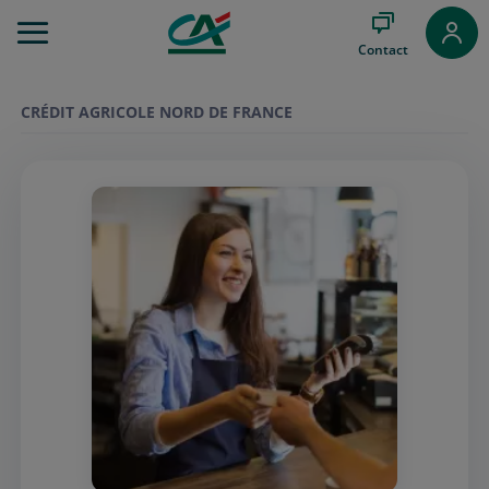
Aller
au
Contact
Menu
Aller au
Contenu
CRÉDIT AGRICOLE NORD DE FRANCE
Aller
au
Pied
de
page