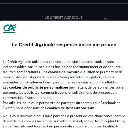
du
du
du
du
du
Crédit
Crédit
Crédit
Crédit
Créd
Agricole
Agricole
Agricole
Agricole
Agri
LE CREDIT AGRICOLE
(
Master
(
(
Mas
nouvel
(
nouvel
nouvel
(
onglet
nouvel
onglet
onglet
nou
)
onglet
)
)
ong
Le Crédit Agricole respecte votre vie privée
)
)
RELATION BANQUE CLIENT
Le Crédit Agricole utilise des cookies sur ce site : certains cookies sont
indispensables car utilisés à des fins de bon fonctionnement et de sécurité ;
d’autres sont facultatifs. Les
cookies de mesure d'audience
permettent de
SITES SPECIALISES
réaliser des statistiques de visites, d’analyser votre navigation, et vous
présenter ponctuellement des questionnaires de satisfaction facultatifs.
Les
cookies de publicité personnalisée
permettent de personnaliser votre
parcours, les publicités, communications et sollicitations de prospection
commerciale à votre intention.
Par ailleurs, pour vous permettre de partager du contenu sur Facebook et
Accessibilité numérique du site
Twitter, nous déposons des
cookies de Réseaux Sociaux
.
Nous vous invitons à nous faire part dès à présent de vos choix concernant le
dépôt de ces cookies facultatifs sur votre terminal, soit en les acceptant tous,
soit en les refusant tous, soit en personnalisant votre choix par finalité. A
MENTIONS LÉGALES