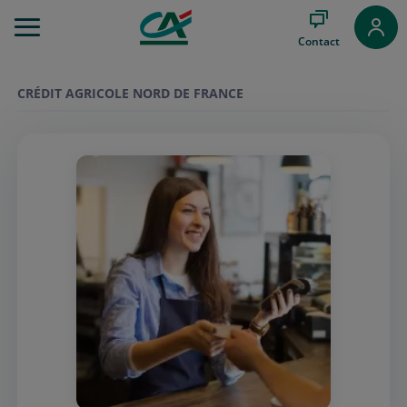
Aller
au
Contact
Menu
Aller au
Contenu
CRÉDIT AGRICOLE NORD DE FRANCE
Aller
au
Pied
de
page