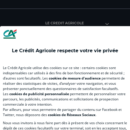
du
du
du
du
du
Crédit
Crédit
Crédit
Crédit
Créd
Agricole
Agricole
Agricole
Agricole
Agri
LE CREDIT AGRICOLE
(
Master
(
(
Mas
nouvel
(
nouvel
nouvel
(
onglet
nouvel
onglet
onglet
nou
)
onglet
)
)
ong
Le Crédit Agricole respecte votre vie privée
)
)
RELATION BANQUE CLIENT
Le Crédit Agricole utilise des cookies sur ce site : certains cookies sont
indispensables car utilisés à des fins de bon fonctionnement et de sécurité ;
d’autres sont facultatifs. Les
cookies de mesure d'audience
permettent de
SITES SPECIALISES
réaliser des statistiques de visites, d’analyser votre navigation, et vous
présenter ponctuellement des questionnaires de satisfaction facultatifs.
Les
cookies de publicité personnalisée
permettent de personnaliser votre
parcours, les publicités, communications et sollicitations de prospection
commerciale à votre intention.
Par ailleurs, pour vous permettre de partager du contenu sur Facebook et
Accessibilité numérique du site
Twitter, nous déposons des
cookies de Réseaux Sociaux
.
Nous vous invitons à nous faire part dès à présent de vos choix concernant le
dépôt de ces cookies facultatifs sur votre terminal, soit en les acceptant tous,