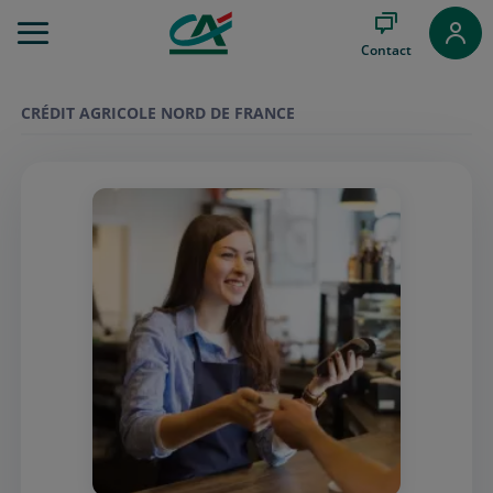
Aller
au
Contact
Menu
Aller au
Contenu
CRÉDIT AGRICOLE NORD DE FRANCE
Aller
au
Pied
de
page