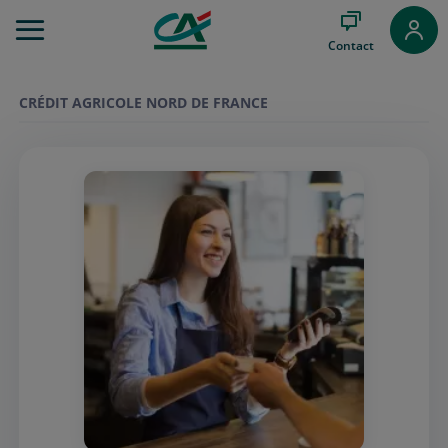
Aller
au
Contact
Menu
Aller au
Contenu
CRÉDIT AGRICOLE NORD DE FRANCE
Aller
au
Pied
de
page