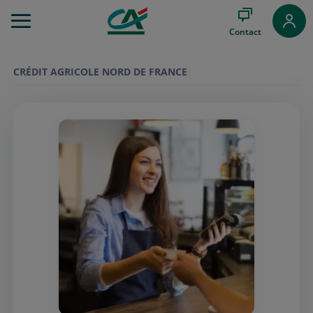
Aller
au
Contact
Menu
Aller au
Contenu
CRÉDIT AGRICOLE NORD DE FRANCE
Aller
au
Pied
de
page