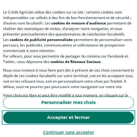
Le Crédit Agricole utilise des cookies sur ce site : certains cookies sont
indispensables car utilisés à des fins de bon fonctionnement et de sécurité ;
d’autres sont facultatifs. Les
cookies de mesure d'audience
permettent de
SITES SPECIALISES
réaliser des statistiques de visites, d’analyser votre navigation, et vous
présenter ponctuellement des questionnaires de satisfaction facultatifs.
Les
cookies de publicité personnalisée
permettent de personnaliser votre
parcours, les publicités, communications et sollicitations de prospection
commerciale à votre intention.
Par ailleurs, pour vous permettre de partager du contenu sur Facebook et
Accessibilité numérique du site
Twitter, nous déposons des
cookies de Réseaux Sociaux
.
Nous vous invitons à nous faire part dès à présent de vos choix concernant le
dépôt de ces cookies facultatifs sur votre terminal, soit en les acceptant tous,
soit en les refusant tous, soit en personnalisant votre choix par finalité. A
MENTIONS LÉGALES
défaut, vous ne pourrez pas poursuivre votre navigation sur notre site.
COOKIES ET POLITIQUE DE PROTECTION DES DONNÉES PERSONNELLES DU SITE IN
Votre choix est libre et peut être modifié à tout moment, en cliquant sur le
lien "Cookies", en bas de page.
POLITIQUE DE PROTECTION DES DONNÉES PERSONNELLES DE LA CAISSE RÉGIONA
Personnaliser mes choix
Pour en savoir plus sur les responsables de traitement et les finalités, cliquez
ESPACE SECURITE ET FRAUDE
sur "Personnaliser mes choix".
Accepter et fermer
COOKIES
Continuer sans accepter
© Crédit Agricole