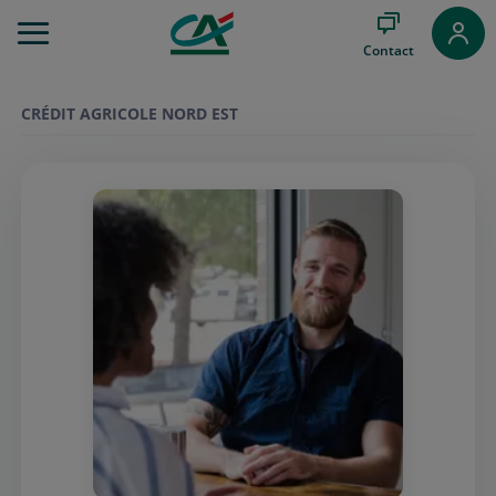
Aller
au
Contact
Menu
Aller au
Contenu
CRÉDIT AGRICOLE NORD EST
Aller
au
Pied
de
page