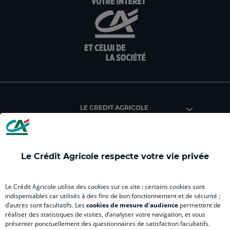
:
:
:
:
:
aller
Aller
aller
aller
Alle
sur
sur
sur
sur
sur
la
la
la
la
la
page
page
page
page
pag
facebook
instagram
youtube
twitter
Tik
du
du
du
du
du
Crédit
Crédit
Crédit
Crédit
Créd
Agricole
Agricole
Agricole
Agricole
Agri
LE CREDIT AGRICOLE
(
Master
(
(
Mas
nouvel
(
nouvel
nouvel
(
onglet
nouvel
onglet
onglet
nou
)
onglet
)
)
ong
Le Crédit Agricole respecte votre vie privée
)
)
RELATION BANQUE CLIENT
Le Crédit Agricole utilise des cookies sur ce site : certains cookies sont
indispensables car utilisés à des fins de bon fonctionnement et de sécurité ;
d’autres sont facultatifs. Les
cookies de mesure d'audience
permettent de
SITES SPECIALISES
réaliser des statistiques de visites, d’analyser votre navigation, et vous
présenter ponctuellement des questionnaires de satisfaction facultatifs.