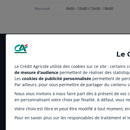
Mercredi
9h00 - 12h00
13h30 - 18h00
Le 
Le Crédit Agricole utilise des cookies sur ce site : certains
de mesure d'audience
permettent de réaliser des statistiqu
LE CREDIT AGRICOLE
RELATION BANQUE
Les
cookies de publicité personnalisée
permettent de perso
Banque coopérative
Réclamation et média
Par ailleurs, pour vous permettre de partager du contenu 
Espace sociétaire
Tarifs
Nous vous invitons à nous faire part dès à présent de vos cho
Charte éthique
Informations régleme
en personnalisant votre choix par finalité. A défaut, vous n
Groupe Crédit Agricole
Fonds de Garantie de
Votre choix est libre et peut être modifié à tout moment, en
Recrutement
Rétractation-Résiliati
Pour en savoir plus sur les responsables de traitement et le