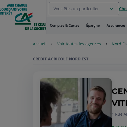
Aller
Vous êtes un particulier
Choi
au
Menu
Aller au
Comptes & Cartes
Épargne
Assurances
Contenu
Aller
au
Accueil
Voir toutes les agences
Nord Es
Pied
de
page
CRÉDIT AGRICOLE NORD EST
CEN
VIT
1 Rue A