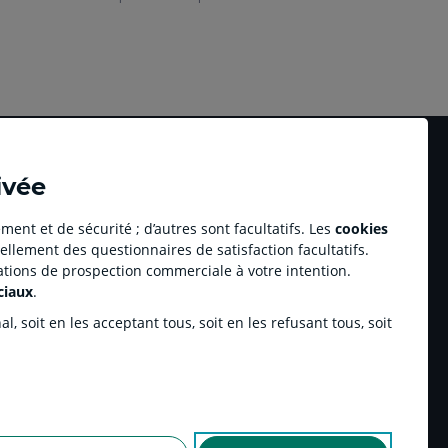
ivée
ment et de sécurité ; d’autres sont facultatifs. Les
cookies
ellement des questionnaires de satisfaction facultatifs.
Accessibilité numérique du site
tations de prospection commerciale à votre intention.
au professionnel Youzful
Plan du site
ciaux
.
Accessibilité - Non conforme
ulse by CA
, soit en les acceptant tous, soit en les refusant tous, soit
enariats sportifs
inchamp.com