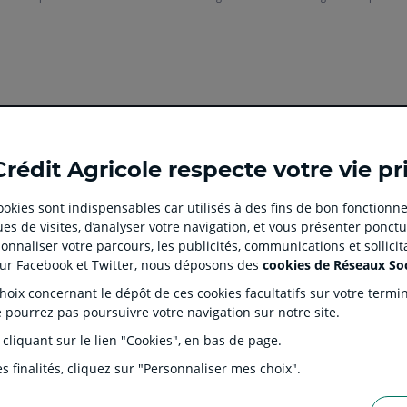
Ouvert
Ouvert
Ouvert
Ouvert
Ouvert
Crédit Agricole respecte votre vie pr
dans
dans
dans
dans
dans
un
un
un
un
un
 cookies sont indispensables car utilisés à des fins de bon fonctionne
nouvel
nouvel
nouvel
nouvel
nouvel
es de visites, d’analyser votre navigation, et vous présenter ponctu
onglet
onglet
onglet
onglet
onglet
 CLIENT
SITES SPECIALISES
nnaliser votre parcours, les publicités, communications et sollici
:
:
:
:
:
tion
Prêt immobilier en ligne
Rése
sur Facebook et Twitter, nous déposons des
cookies de Réseaux So
aller
Aller
aller
aller
Aller
J'écorénove mon logement
Prop
ix concernant le dépôt de ces cookies facultatifs sur votre terminal
sur
sur
sur
sur
sur
ntaires
Agences immobilières Square
Part
e pourrez pas poursuivre votre navigation sur notre site.
Habitat
la
la
la
la
la
s Dépôts et de Résolution (FGDR)
Ple
 cliquant sur le lien "Cookies", en bas de page.
Service de télésurveillance
on
page
page
page
page
page
LOA LDD Agilauto
facebook
instagram
youtube
twitter
TikTok
s finalités, cliquez sur "Personnaliser mes choix".
du
du
du
du
du