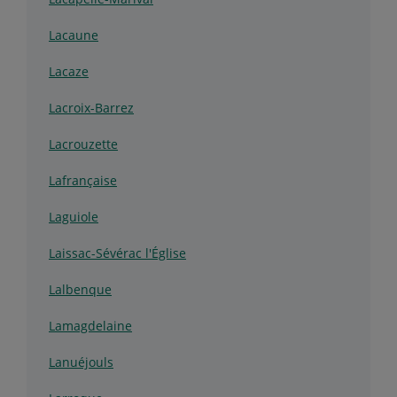
Lacaune
Lacaze
Lacroix-Barrez
Lacrouzette
Lafrançaise
Laguiole
Laissac-Sévérac l'Église
Lalbenque
Lamagdelaine
Lanuéjouls