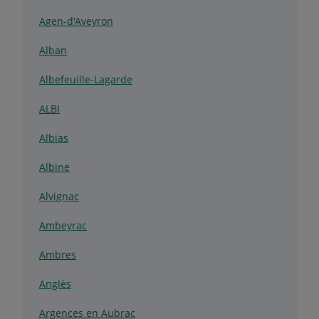
Agen-d'Aveyron
Alban
Albefeuille-Lagarde
ALBI
Albias
Albine
Alvignac
Ambeyrac
Ambres
Anglès
Argences en Aubrac