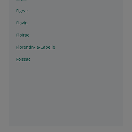
Figeac
Flavin
Floirac
Florentin-la-Capelle
Foissac