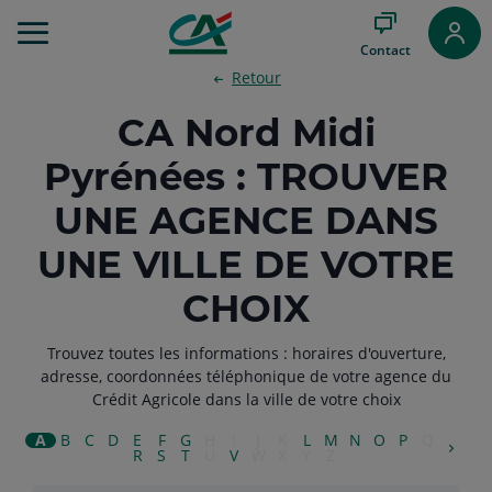
Aller
au
Contact
Menu
Retour
Aller au
Contenu
CA Nord Midi
Aller
au
Pyrénées : TROUVER
Pied
de
UNE AGENCE DANS
page
UNE VILLE DE VOTRE
CHOIX
Trouvez toutes les informations : horaires d'ouverture,
adresse, coordonnées téléphonique de votre agence du
Crédit Agricole dans la ville de votre choix
A
B
C
D
E
F
G
H
I
J
K
L
M
N
O
P
Q
R
S
T
U
V
W
X
Y
Z