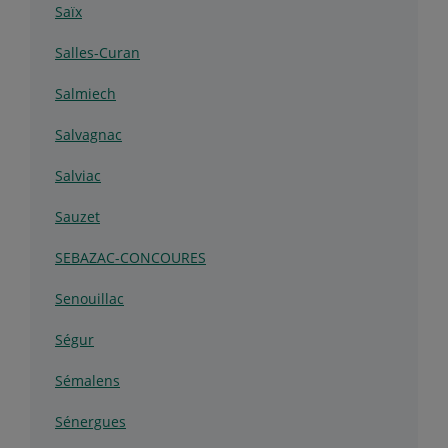
Saïx
Salles-Curan
Salmiech
Salvagnac
Salviac
Sauzet
SEBAZAC-CONCOURES
Senouillac
Ségur
Sémalens
Sénergues