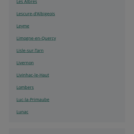
Les Albres
Lescure-d'Albigeois
Leyme
Limogne-en-Quercy
Lisle-sur-Tarn
Livernon
Livinhac-le-Haut
Lombers
Luc-la-Primaube
Lunac