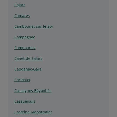
Cajarc
Camarès
Cambounet-sur-le-Sor
Campagnac
Campouriez
Canet-de-Salars
Capdenac-Gare
Carmaux
Cassagnes-Bégonhès
Cassuéjouls
Castelnau-Montratier