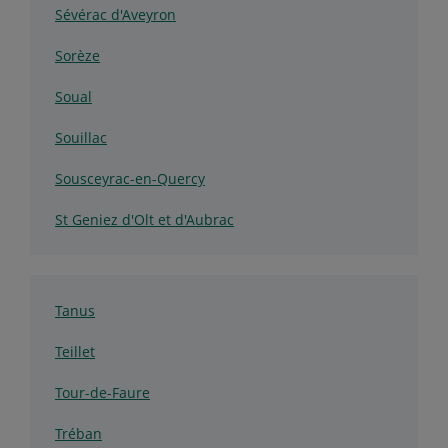
Sévérac d'Aveyron
Sorèze
Soual
Souillac
Sousceyrac-en-Quercy
St Geniez d'Olt et d'Aubrac
Tanus
Teillet
Tour-de-Faure
Tréban