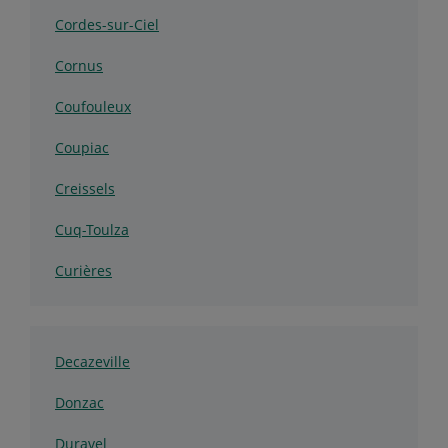
Cordes-sur-Ciel
Cornus
Coufouleux
Coupiac
Creissels
Cuq-Toulza
Curières
Decazeville
Donzac
Duravel