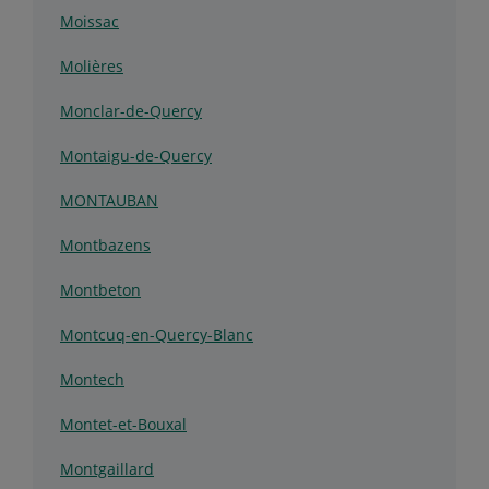
Moissac
Molières
Monclar-de-Quercy
Montaigu-de-Quercy
MONTAUBAN
Montbazens
Montbeton
Montcuq-en-Quercy-Blanc
Montech
Montet-et-Bouxal
Montgaillard