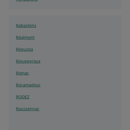
Rabastens
Réalmont
Réquista
Rieupeyroux
Rignac
Rocamadour
RODEZ
Roussennac