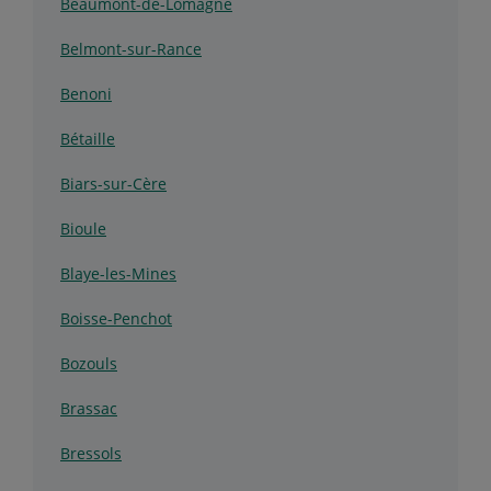
Beaumont-de-Lomagne
Belmont-sur-Rance
Benoni
Bétaille
Biars-sur-Cère
Bioule
Blaye-les-Mines
Boisse-Penchot
Bozouls
Brassac
Bressols