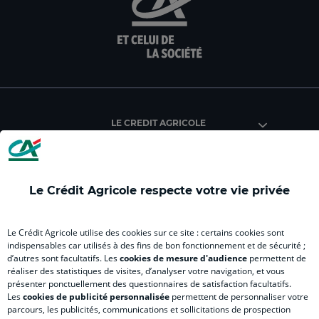
sur
sur
sur
sur
sur
la
la
la
la
la
page
page
page
page
pag
facebook
instagram
youtube
twitter
Tik
du
du
du
du
du
Crédit
Crédit
Crédit
Crédit
Créd
Agricole
Agricole
Agricole
Agricole
Agri
LE CREDIT AGRICOLE
(
Master
(
(
Mas
nouvel
(
nouvel
nouvel
(
onglet
nouvel
onglet
onglet
nou
)
onglet
)
)
ong
Le Crédit Agricole respecte votre vie privée
)
)
RELATION BANQUE CLIENT
Le Crédit Agricole utilise des cookies sur ce site : certains cookies sont
indispensables car utilisés à des fins de bon fonctionnement et de sécurité ;
d’autres sont facultatifs. Les
cookies de mesure d'audience
permettent de
SITES SPECIALISES
réaliser des statistiques de visites, d’analyser votre navigation, et vous
présenter ponctuellement des questionnaires de satisfaction facultatifs.
Les
cookies de publicité personnalisée
permettent de personnaliser votre
parcours, les publicités, communications et sollicitations de prospection