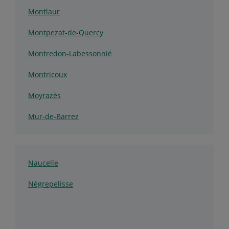
Montlaur
Montpezat-de-Quercy
Montredon-Labessonnié
Montricoux
Moyrazès
Mur-de-Barrez
Naucelle
Nègrepelisse