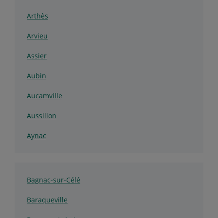
Arthès
Arvieu
Assier
Aubin
Aucamville
Aussillon
Aynac
Bagnac-sur-Célé
Baraqueville