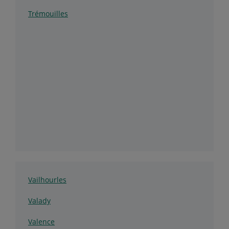
Trémouilles
Vailhourles
Valady
Valence