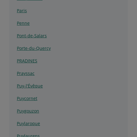
Paris
Penne
Pont-de-Salars
Porte-du-Quercy
PRADINES
Prayssac
Puy-l'Évêque
Puycornet
Puygouzon
Puylaroque
Puylaurens