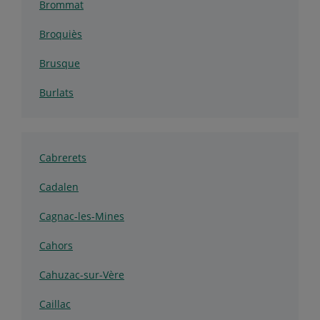
Brommat
Broquiès
Brusque
Burlats
Cabrerets
Cadalen
Cagnac-les-Mines
Cahors
Cahuzac-sur-Vère
Caillac