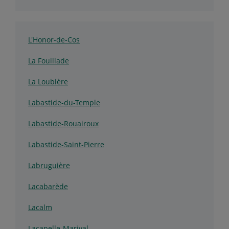
L'Honor-de-Cos
La Fouillade
La Loubière
Labastide-du-Temple
Labastide-Rouairoux
Labastide-Saint-Pierre
Labruguière
Lacabarède
Lacalm
Lacapelle-Marival