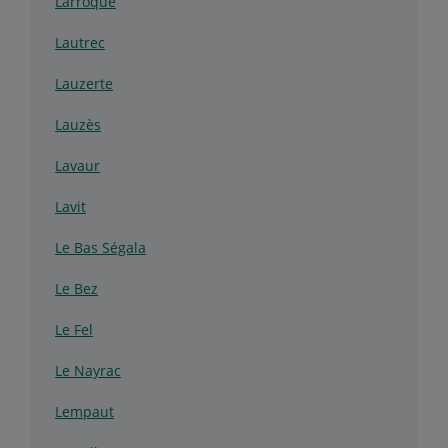
Larroque
Lautrec
Lauzerte
Lauzès
Lavaur
Lavit
Le Bas Ségala
Le Bez
Le Fel
Le Nayrac
Lempaut