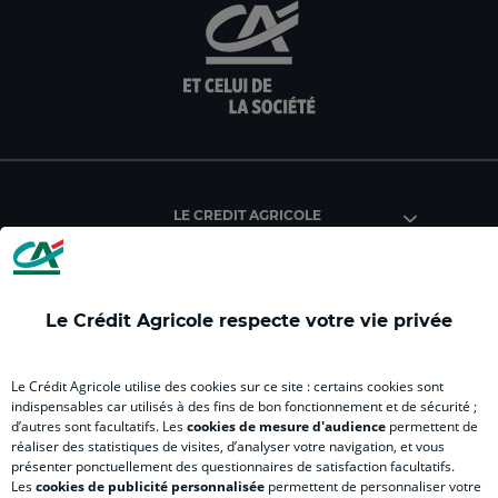
aller
Aller
aller
aller
Alle
sur
sur
sur
sur
sur
la
la
la
la
la
page
page
page
page
pag
facebook
instagram
youtube
twitter
Tik
du
du
du
du
du
Crédit
Crédit
Crédit
Crédit
Créd
Agricole
Agricole
Agricole
Agricole
Agri
LE CREDIT AGRICOLE
(
Master
(
(
Mas
nouvel
(
nouvel
nouvel
(
onglet
nouvel
onglet
onglet
nou
)
onglet
)
)
ong
Le Crédit Agricole respecte votre vie privée
)
)
RELATION BANQUE CLIENT
Le Crédit Agricole utilise des cookies sur ce site : certains cookies sont
indispensables car utilisés à des fins de bon fonctionnement et de sécurité ;
d’autres sont facultatifs. Les
cookies de mesure d'audience
permettent de
SITES SPECIALISES
réaliser des statistiques de visites, d’analyser votre navigation, et vous
présenter ponctuellement des questionnaires de satisfaction facultatifs.
Les
cookies de publicité personnalisée
permettent de personnaliser votre