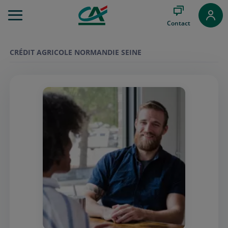
Aller
au
Contact
Menu
Aller au
Contenu
CRÉDIT AGRICOLE NORMANDIE SEINE
Aller
au
Pied
de
page