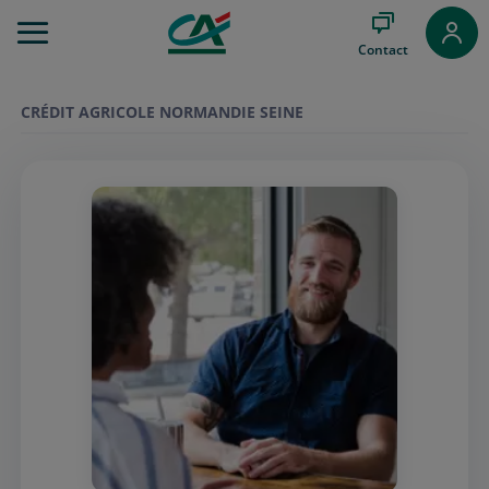
Aller
au
Contact
Menu
Aller au
Contenu
CRÉDIT AGRICOLE NORMANDIE SEINE
Aller
au
Pied
de
page