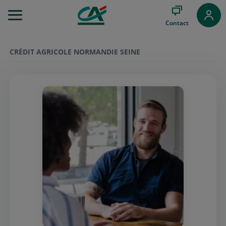
Aller
au
Contact
Menu
Aller au
Contenu
CRÉDIT AGRICOLE NORMANDIE SEINE
Aller
au
Pied
de
page