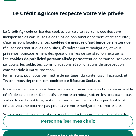
onglet
nouvel
onglet
onglet
nou
)
onglet
)
)
ong
Le Crédit Agricole respecte votre vie privée
)
)
RELATION BANQUE CLIENT
Le Crédit Agricole utilise des cookies sur ce site : certains cookies sont
indispensables car utilisés à des fins de bon fonctionnement et de sécurité ;
d’autres sont facultatifs. Les
cookies de mesure d'audience
permettent de
SITES SPECIALISES
réaliser des statistiques de visites, d’analyser votre navigation, et vous
présenter ponctuellement des questionnaires de satisfaction facultatifs.
Les
cookies de publicité personnalisée
permettent de personnaliser votre
parcours, les publicités, communications et sollicitations de prospection
commerciale à votre intention.
Par ailleurs, pour vous permettre de partager du contenu sur Facebook et
Accessibilité numérique du site
Twitter, nous déposons des
cookies de Réseaux Sociaux
.
Nous vous invitons à nous faire part dès à présent de vos choix concernant le
dépôt de ces cookies facultatifs sur votre terminal, soit en les acceptant tous,
soit en les refusant tous, soit en personnalisant votre choix par finalité. A
MENTIONS LÉGALES
défaut, vous ne pourrez pas poursuivre votre navigation sur notre site.
COOKIES ET POLITIQUE DE PROTECTION DES DONNÉES PERSONNELLES DU SITE IN
Votre choix est libre et peut être modifié à tout moment, en cliquant sur le
lien "Cookies", en bas de page.
POLITIQUE DE PROTECTION DES DONNÉES PERSONNELLES DE LA CAISSE RÉGIONA
Personnaliser mes choix
Pour en savoir plus sur les responsables de traitement et les finalités, cliquez
ESPACE SECURITE ET FRAUDE
sur "Personnaliser mes choix".