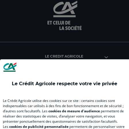
aller
Aller
aller
aller
Alle
sur
sur
sur
sur
sur
la
la
la
la
la
page
page
page
page
pag
facebook
instagram
youtube
twitter
Tik
du
du
du
du
du
Crédit
Crédit
Crédit
Crédit
Créd
Agricole
Agricole
Agricole
Agricole
Agri
LE CREDIT AGRICOLE
(
Master
(
(
Mas
nouvel
(
nouvel
nouvel
(
onglet
nouvel
onglet
onglet
nou
)
onglet
)
)
ong
Le Crédit Agricole respecte votre vie privée
)
)
RELATION BANQUE CLIENT
Le Crédit Agricole utilise des cookies sur ce site : certains cookies sont
indispensables car utilisés à des fins de bon fonctionnement et de sécurité ;
d’autres sont facultatifs. Les
cookies de mesure d'audience
permettent de
SITES SPECIALISES
réaliser des statistiques de visites, d’analyser votre navigation, et vous
présenter ponctuellement des questionnaires de satisfaction facultatifs.
Les
cookies de publicité personnalisée
permettent de personnaliser votre