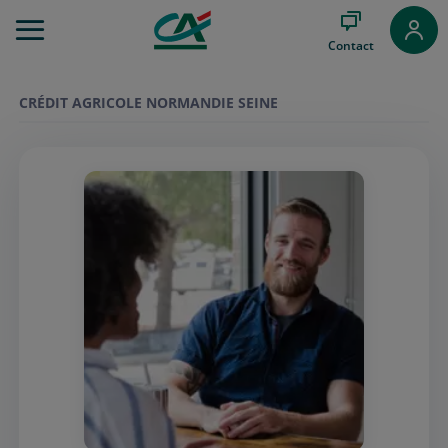
Aller
au
Contact
Menu
Aller au
Contenu
CRÉDIT AGRICOLE NORMANDIE SEINE
Aller
au
Pied
de
page