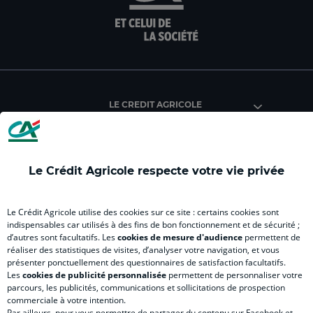
la
la
la
la
la
page
page
page
page
pag
facebook
instagram
youtube
twitter
Tik
du
du
du
du
du
Crédit
Crédit
Crédit
Crédit
Créd
Agricole
Agricole
Agricole
Agricole
Agri
LE CREDIT AGRICOLE
(
Master
(
(
Mas
nouvel
(
nouvel
nouvel
(
onglet
nouvel
onglet
onglet
nou
)
onglet
)
)
ong
Le Crédit Agricole respecte votre vie privée
)
)
RELATION BANQUE CLIENT
Le Crédit Agricole utilise des cookies sur ce site : certains cookies sont
indispensables car utilisés à des fins de bon fonctionnement et de sécurité ;
d’autres sont facultatifs. Les
cookies de mesure d'audience
permettent de
SITES SPECIALISES
réaliser des statistiques de visites, d’analyser votre navigation, et vous
présenter ponctuellement des questionnaires de satisfaction facultatifs.
Les
cookies de publicité personnalisée
permettent de personnaliser votre
parcours, les publicités, communications et sollicitations de prospection
commerciale à votre intention.
Par ailleurs, pour vous permettre de partager du contenu sur Facebook et