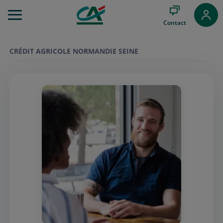
Aller
au
Contact
Menu
Aller au
Contenu
CRÉDIT AGRICOLE NORMANDIE SEINE
Aller
au
Pied
de
page