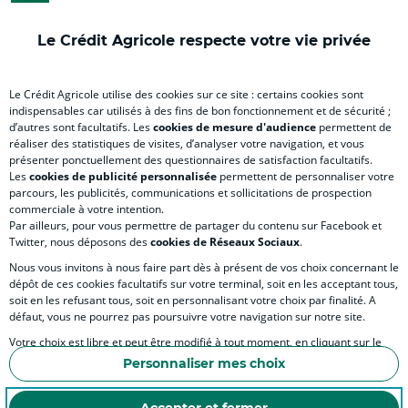
onglet
nouvel
onglet
onglet
nou
)
onglet
)
)
ong
Le Crédit Agricole respecte votre vie privée
)
)
RELATION BANQUE CLIENT
Le Crédit Agricole utilise des cookies sur ce site : certains cookies sont
indispensables car utilisés à des fins de bon fonctionnement et de sécurité ;
d’autres sont facultatifs. Les
cookies de mesure d'audience
permettent de
SITES SPECIALISES
réaliser des statistiques de visites, d’analyser votre navigation, et vous
présenter ponctuellement des questionnaires de satisfaction facultatifs.
Les
cookies de publicité personnalisée
permettent de personnaliser votre
parcours, les publicités, communications et sollicitations de prospection
commerciale à votre intention.
Par ailleurs, pour vous permettre de partager du contenu sur Facebook et
Accessibilité numérique du site
Twitter, nous déposons des
cookies de Réseaux Sociaux
.
Nous vous invitons à nous faire part dès à présent de vos choix concernant le
dépôt de ces cookies facultatifs sur votre terminal, soit en les acceptant tous,
soit en les refusant tous, soit en personnalisant votre choix par finalité. A
MENTIONS LÉGALES
défaut, vous ne pourrez pas poursuivre votre navigation sur notre site.
COOKIES ET POLITIQUE DE PROTECTION DES DONNÉES PERSONNELLES DU SITE IN
Votre choix est libre et peut être modifié à tout moment, en cliquant sur le
lien "Cookies", en bas de page.
POLITIQUE DE PROTECTION DES DONNÉES PERSONNELLES DE LA CAISSE RÉGIONA
Personnaliser mes choix
Pour en savoir plus sur les responsables de traitement et les finalités, cliquez
ESPACE SECURITE ET FRAUDE
sur "Personnaliser mes choix".