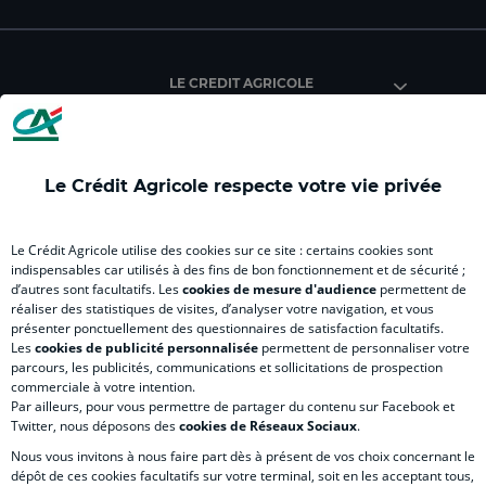
du
du
du
du
du
Crédit
Crédit
Crédit
Crédit
Créd
Agricole
Agricole
Agricole
Agricole
Agri
LE CREDIT AGRICOLE
(
Master
(
(
Mas
nouvel
(
nouvel
nouvel
(
onglet
nouvel
onglet
onglet
nou
)
onglet
)
)
ong
Le Crédit Agricole respecte votre vie privée
)
)
RELATION BANQUE CLIENT
Le Crédit Agricole utilise des cookies sur ce site : certains cookies sont
indispensables car utilisés à des fins de bon fonctionnement et de sécurité ;
d’autres sont facultatifs. Les
cookies de mesure d'audience
permettent de
SITES SPECIALISES
réaliser des statistiques de visites, d’analyser votre navigation, et vous
présenter ponctuellement des questionnaires de satisfaction facultatifs.
Les
cookies de publicité personnalisée
permettent de personnaliser votre
parcours, les publicités, communications et sollicitations de prospection
commerciale à votre intention.
Par ailleurs, pour vous permettre de partager du contenu sur Facebook et
Accessibilité numérique du site
Twitter, nous déposons des
cookies de Réseaux Sociaux
.
Nous vous invitons à nous faire part dès à présent de vos choix concernant le
dépôt de ces cookies facultatifs sur votre terminal, soit en les acceptant tous,