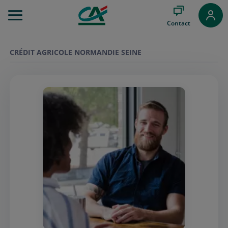
Aller
au
Contact
Menu
Aller au
Contenu
CRÉDIT AGRICOLE NORMANDIE SEINE
Aller
au
Pied
de
page