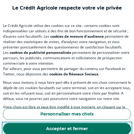
)
onglet
)
)
ong
Le Crédit Agricole respecte votre vie privée
)
)
RELATION BANQUE CLIENT
Le Crédit Agricole utilise des cookies sur ce site : certains cookies sont
indispensables car utilisés à des fins de bon fonctionnement et de sécurité ;
d’autres sont facultatifs. Les
cookies de mesure d'audience
permettent de
SITES SPECIALISES
réaliser des statistiques de visites, d’analyser votre navigation, et vous
présenter ponctuellement des questionnaires de satisfaction facultatifs.
Les
cookies de publicité personnalisée
permettent de personnaliser votre
parcours, les publicités, communications et sollicitations de prospection
commerciale à votre intention.
Par ailleurs, pour vous permettre de partager du contenu sur Facebook et
Accessibilité numérique du site
Twitter, nous déposons des
cookies de Réseaux Sociaux
.
Nous vous invitons à nous faire part dès à présent de vos choix concernant le
dépôt de ces cookies facultatifs sur votre terminal, soit en les acceptant tous,
soit en les refusant tous, soit en personnalisant votre choix par finalité. A
MENTIONS LÉGALES
défaut, vous ne pourrez pas poursuivre votre navigation sur notre site.
COOKIES ET POLITIQUE DE PROTECTION DES DONNÉES PERSONNELLES DU SITE IN
Votre choix est libre et peut être modifié à tout moment, en cliquant sur le
lien "Cookies", en bas de page.
POLITIQUE DE PROTECTION DES DONNÉES PERSONNELLES DE LA CAISSE RÉGIONA
Personnaliser mes choix
Pour en savoir plus sur les responsables de traitement et les finalités, cliquez
ESPACE SECURITE ET FRAUDE
sur "Personnaliser mes choix".
Accepter et fermer
COOKIES