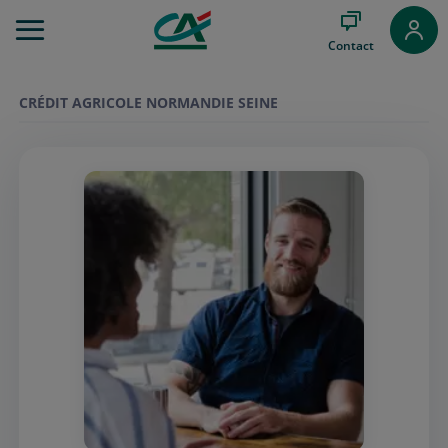
Aller
au
Contact
Menu
Aller au
Contenu
CRÉDIT AGRICOLE NORMANDIE SEINE
Aller
au
Pied
de
page