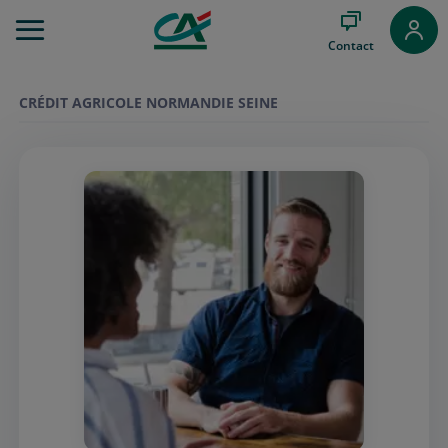
Aller
au
Contact
Menu
Aller au
Contenu
CRÉDIT AGRICOLE NORMANDIE SEINE
Aller
au
Pied
de
page