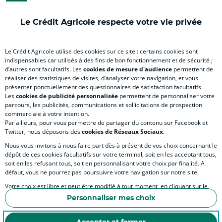
onglet
nouvel
onglet
onglet
nou
)
onglet
)
)
ong
Le Crédit Agricole respecte votre vie privée
)
)
RELATION BANQUE CLIENT
Le Crédit Agricole utilise des cookies sur ce site : certains cookies sont
indispensables car utilisés à des fins de bon fonctionnement et de sécurité ;
d’autres sont facultatifs. Les
cookies de mesure d'audience
permettent de
SITES SPECIALISES
réaliser des statistiques de visites, d’analyser votre navigation, et vous
présenter ponctuellement des questionnaires de satisfaction facultatifs.
Les
cookies de publicité personnalisée
permettent de personnaliser votre
parcours, les publicités, communications et sollicitations de prospection
commerciale à votre intention.
Par ailleurs, pour vous permettre de partager du contenu sur Facebook et
Accessibilité numérique du site
Twitter, nous déposons des
cookies de Réseaux Sociaux
.
Nous vous invitons à nous faire part dès à présent de vos choix concernant le
dépôt de ces cookies facultatifs sur votre terminal, soit en les acceptant tous,
soit en les refusant tous, soit en personnalisant votre choix par finalité. A
MENTIONS LÉGALES
défaut, vous ne pourrez pas poursuivre votre navigation sur notre site.
COOKIES ET POLITIQUE DE PROTECTION DES DONNÉES PERSONNELLES DU SITE IN
Votre choix est libre et peut être modifié à tout moment, en cliquant sur le
lien "Cookies", en bas de page.
POLITIQUE DE PROTECTION DES DONNÉES PERSONNELLES DE LA CAISSE RÉGIONA
Personnaliser mes choix
Pour en savoir plus sur les responsables de traitement et les finalités, cliquez
ESPACE SECURITE ET FRAUDE
sur "Personnaliser mes choix".