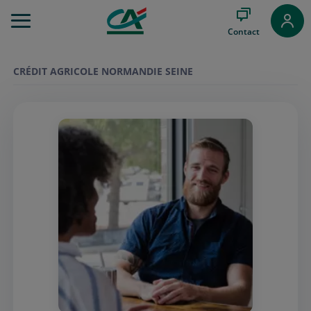
Aller
au
Contact
Menu
Aller au
Contenu
CRÉDIT AGRICOLE NORMANDIE SEINE
Aller
au
Pied
de
page