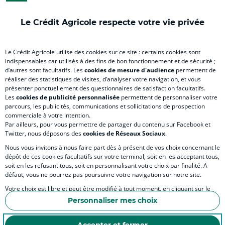
onglet
nouvel
onglet
onglet
nou
)
onglet
)
)
ong
Le Crédit Agricole respecte votre vie privée
)
)
RELATION BANQUE CLIENT
Le Crédit Agricole utilise des cookies sur ce site : certains cookies sont
indispensables car utilisés à des fins de bon fonctionnement et de sécurité ;
d’autres sont facultatifs. Les
cookies de mesure d'audience
permettent de
SITES SPECIALISES
réaliser des statistiques de visites, d’analyser votre navigation, et vous
présenter ponctuellement des questionnaires de satisfaction facultatifs.
Les
cookies de publicité personnalisée
permettent de personnaliser votre
parcours, les publicités, communications et sollicitations de prospection
commerciale à votre intention.
Par ailleurs, pour vous permettre de partager du contenu sur Facebook et
Accessibilité numérique du site
Twitter, nous déposons des
cookies de Réseaux Sociaux
.
Nous vous invitons à nous faire part dès à présent de vos choix concernant le
dépôt de ces cookies facultatifs sur votre terminal, soit en les acceptant tous,
soit en les refusant tous, soit en personnalisant votre choix par finalité. A
MENTIONS LÉGALES
défaut, vous ne pourrez pas poursuivre votre navigation sur notre site.
COOKIES ET POLITIQUE DE PROTECTION DES DONNÉES PERSONNELLES DU SITE IN
Votre choix est libre et peut être modifié à tout moment, en cliquant sur le
lien "Cookies", en bas de page.
POLITIQUE DE PROTECTION DES DONNÉES PERSONNELLES DE LA CAISSE RÉGIONA
Personnaliser mes choix
Pour en savoir plus sur les responsables de traitement et les finalités, cliquez
ESPACE SECURITE ET FRAUDE
sur "Personnaliser mes choix".