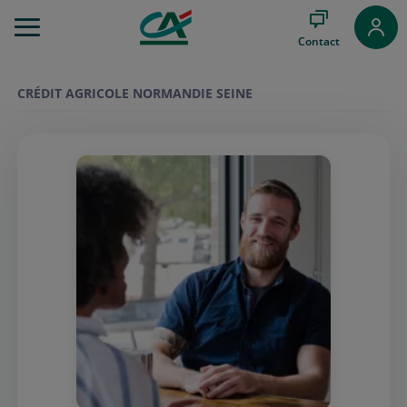
Aller
au
Contact
Menu
Aller au
Contenu
CRÉDIT AGRICOLE NORMANDIE SEINE
Aller
au
Pied
de
page