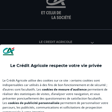
sur
sur
sur
sur
sur
la
la
la
la
la
page
page
page
page
pag
facebook
instagram
youtube
twitter
Tik
du
du
du
du
du
Crédit
Crédit
Crédit
Crédit
Créd
Agricole
Agricole
Agricole
Agricole
Agri
LE CREDIT AGRICOLE
(
Master
(
(
Mas
nouvel
(
nouvel
nouvel
(
onglet
nouvel
onglet
onglet
nou
)
onglet
)
)
ong
Le Crédit Agricole respecte votre vie privée
)
)
RELATION BANQUE CLIENT
Le Crédit Agricole utilise des cookies sur ce site : certains cookies sont
indispensables car utilisés à des fins de bon fonctionnement et de sécurité ;
d’autres sont facultatifs. Les
cookies de mesure d'audience
permettent de
SITES SPECIALISES
réaliser des statistiques de visites, d’analyser votre navigation, et vous
présenter ponctuellement des questionnaires de satisfaction facultatifs.
Les
cookies de publicité personnalisée
permettent de personnaliser votre
parcours, les publicités, communications et sollicitations de prospection
commerciale à votre intention.