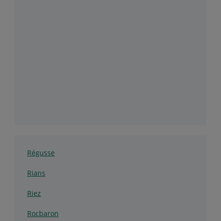
Régusse
Rians
Riez
Rocbaron