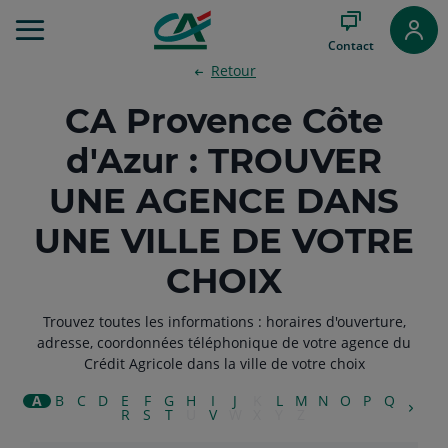
Aller
au
Contact
Menu
Retour
Aller au
Contenu
CA Provence Côte
Aller
au
d'Azur : TROUVER
Pied
de
UNE AGENCE DANS
page
UNE VILLE DE VOTRE
CHOIX
Trouvez toutes les informations : horaires d'ouverture,
adresse, coordonnées téléphonique de votre agence du
Crédit Agricole dans la ville de votre choix
A
B
C
D
E
F
G
H
I
J
K
L
M
N
O
P
Q
R
S
T
U
V
W
X
Y
Z