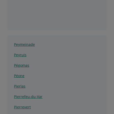
Peymeinade
Peyruis
Pégomas
Péone
Pierlas
Pierrefeu-du-Var
Pierrevert