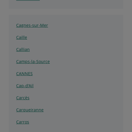
Cagnes-sur-Mer
Caille
Callian
Camps-la-Source
CANNES
Cap-d'Ail
Carcès
Carqueiranne
Carros