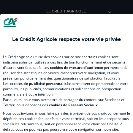
Crédit
Crédit
Crédit
Crédit
Créd
Agricole
Agricole
Agricole
Agricole
Agri
LE CREDIT AGRICOLE
(
Master
(
(
Mas
nouvel
(
nouvel
nouvel
(
onglet
nouvel
onglet
onglet
nou
)
onglet
)
)
ong
Le Crédit Agricole respecte votre vie privée
)
)
RELATION BANQUE CLIENT
Le Crédit Agricole utilise des cookies sur ce site : certains cookies sont
indispensables car utilisés à des fins de bon fonctionnement et de sécurité ;
d’autres sont facultatifs. Les
cookies de mesure d'audience
permettent de
SITES SPECIALISES
réaliser des statistiques de visites, d’analyser votre navigation, et vous
présenter ponctuellement des questionnaires de satisfaction facultatifs.
Les
cookies de publicité personnalisée
permettent de personnaliser votre
parcours, les publicités, communications et sollicitations de prospection
commerciale à votre intention.
Par ailleurs, pour vous permettre de partager du contenu sur Facebook et
Accessibilité numérique du site
Twitter, nous déposons des
cookies de Réseaux Sociaux
.
Nous vous invitons à nous faire part dès à présent de vos choix concernant le
dépôt de ces cookies facultatifs sur votre terminal, soit en les acceptant tous,
soit en les refusant tous, soit en personnalisant votre choix par finalité. A
MENTIONS LÉGALES
défaut, vous ne pourrez pas poursuivre votre navigation sur notre site.