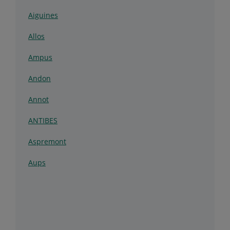
Aiguines
Allos
Ampus
Andon
Annot
ANTIBES
Aspremont
Aups