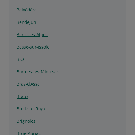
Belvédère
Bendejun
Berre-les-Alpes
Besse-sur-Issole
BIOT
Bormes-les-Mimosas
Bras-d'Asse
Braux
Breil-sur-Roya
Brignoles
Brue-Auriac