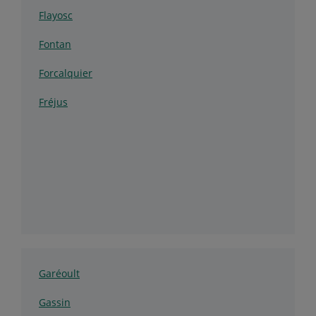
Flayosc
Fontan
Forcalquier
Fréjus
Garéoult
Gassin