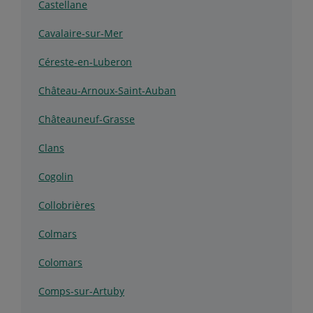
Castellane
Cavalaire-sur-Mer
Céreste-en-Luberon
Château-Arnoux-Saint-Auban
Châteauneuf-Grasse
Clans
Cogolin
Collobrières
Colmars
Colomars
Comps-sur-Artuby