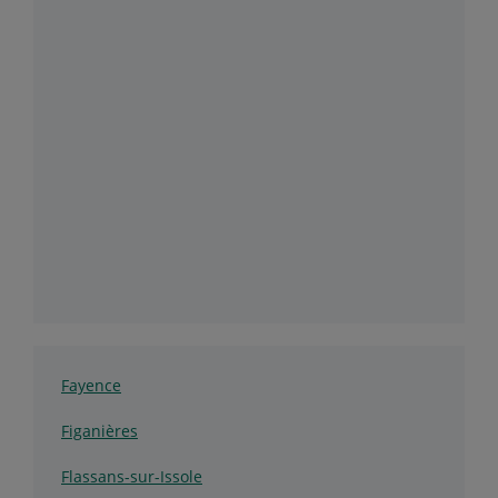
Fayence
Figanières
Flassans-sur-Issole