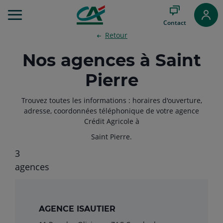
Aller
au
Contact
Menu
Retour
Aller au
Contenu
Nos agences à Saint
Aller
au
Pierre
Pied
de
page
Trouvez toutes les informations : horaires d'ouverture,
adresse, coordonnées téléphonique de votre agence
Crédit Agricole à
Saint Pierre.
3
Filtrer
agences
AGENCE ISAUTIER