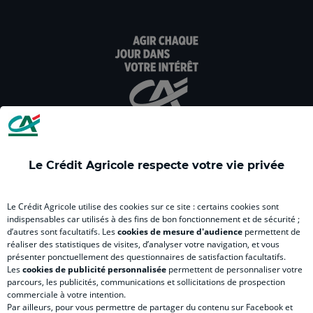
dans
dans
dans
dans
dan
un
un
un
un
un
nouvel
nouvel
nouvel
nouvel
nou
onglet
onglet
onglet
onglet
ong
:
:
:
:
:
aller
Aller
aller
aller
Alle
sur
sur
sur
sur
sur
la
la
la
la
la
page
page
page
page
pag
facebook
instagram
youtube
twitter
Tik
Le Crédit Agricole respecte votre vie privée
du
du
du
du
du
Crédit
Crédit
Crédit
Crédit
Créd
Agricole
Agricole
Agricole
Agricole
Agri
Le Crédit Agricole utilise des cookies sur ce site : certains cookies sont
LE CREDIT AGRICOLE
(
Master
(
(
Mas
indispensables car utilisés à des fins de bon fonctionnement et de sécurité ;
d’autres sont facultatifs. Les
cookies de mesure d'audience
permettent de
nouvel
(
nouvel
nouvel
(
réaliser des statistiques de visites, d’analyser votre navigation, et vous
onglet
nouvel
onglet
onglet
nou
présenter ponctuellement des questionnaires de satisfaction facultatifs.
)
onglet
)
)
ong
Les
cookies de publicité personnalisée
permettent de personnaliser votre
parcours, les publicités, communications et sollicitations de prospection
)
)
RELATION BANQUE CLIENT
commerciale à votre intention.
Par ailleurs, pour vous permettre de partager du contenu sur Facebook et